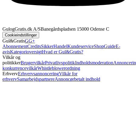
GulogGratis.dk A/S
Banegårdspladsen 1
5000 Odense C
Cookieindstillinger
Gul&Gratis
GG+
Abonnement
Credits
SikkerHandel
Kundeservice
Shop
Guide
E-
avis
Kategorioversigt
Hvad er Gul&Gratis?
Vilkår og
politikker
Brugervilkår
Privatlivspolitik
Indholdsmoderation
Annoncerin
konkurrencevilkår
Whistleblowerordning
Erhverv
Erhvervsannoncering
Vilkår for
erhverv
Samarbejdspartnere
Annoncørbetalt indhold