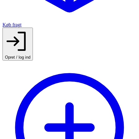
Køb fragt
Opret / log ind