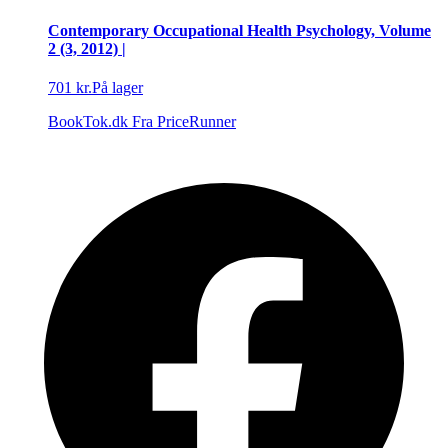
Contemporary Occupational Health Psychology, Volume
2 (3, 2012) |
701 kr.
På lager
BookTok.dk
Fra PriceRunner