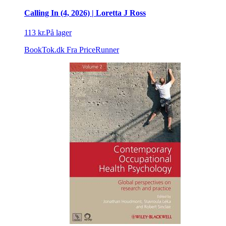
Calling In (4, 2026) | Loretta J Ross
113 kr.
På lager
BookTok.dk
Fra PriceRunner