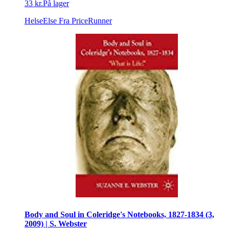
33 kr.
På lager
HelseElse
Fra PriceRunner
Body and Soul in Coleridge's Notebooks, 1827-1834 (3,
2009) | S. Webster