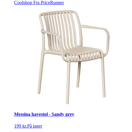
Coolshop
Fra PriceRunner
Messina havestol - Sandy grey
199 kr.
På lager