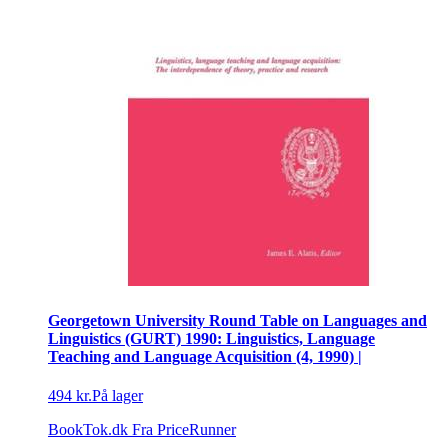
Georgetown University Round Table on Languages and
Linguistics (GURT) 1990: Linguistics, Language
Teaching and Language Acquisition (4, 1990) |
494 kr.
På lager
BookTok.dk
Fra PriceRunner