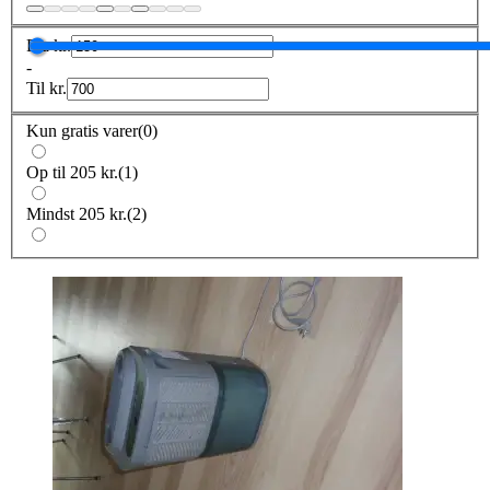
Fra
kr.
-
Til
kr.
Kun gratis varer
(
0
)
Op til 205 kr.
(
1
)
Mindst 205 kr.
(
2
)