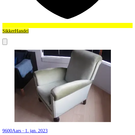
SikkerHandel
9600
Aars
·
1. jan. 2023