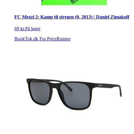
FC Mezzi 2: Kamp til stregen (0, 2013) | Daniel Zimakoff
69 kr.
På lager
BookTok.dk
Fra PriceRunner