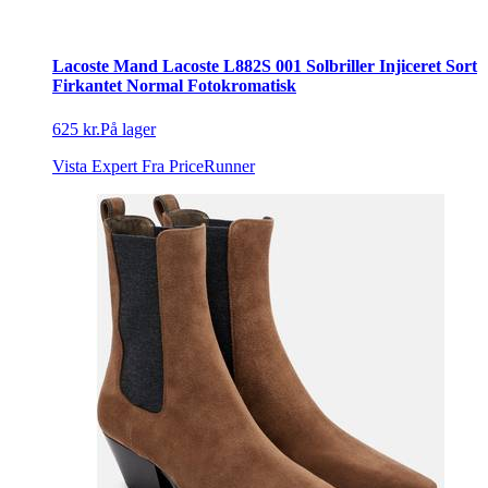
Lacoste Mand Lacoste L882S 001 Solbriller Injiceret Sort
Firkantet Normal Fotokromatisk
625 kr.
På lager
Vista Expert
Fra PriceRunner