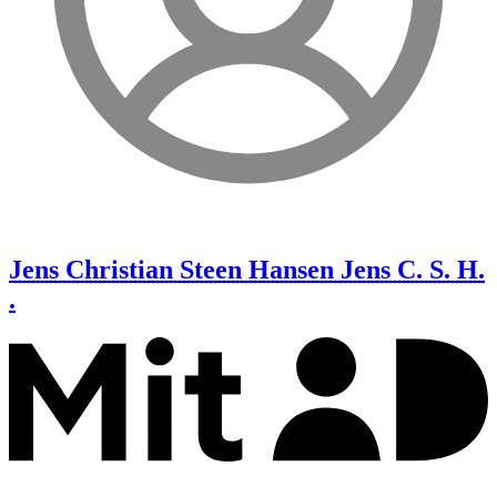
Jens Christian Steen Hansen
Jens C. S. H.
.