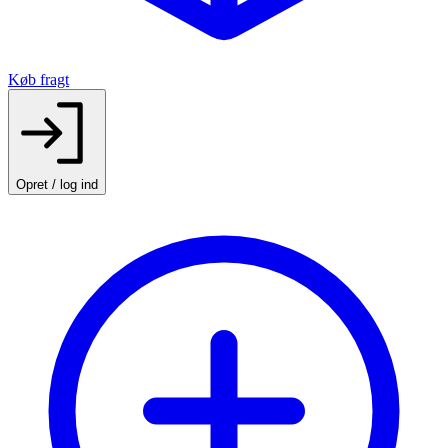
Køb fragt
Opret / log ind