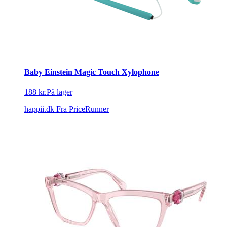
Baby Einstein Magic Touch Xylophone
188 kr.
På lager
happii.dk
Fra PriceRunner