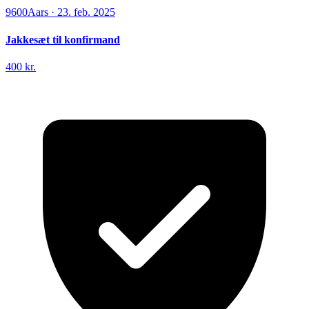
9600
Aars
·
23. feb. 2025
Jakkesæt til konfirmand
400 kr.