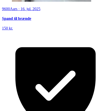
9600
Aars
·
16. jul. 2025
Spand til brænde
150 kr.