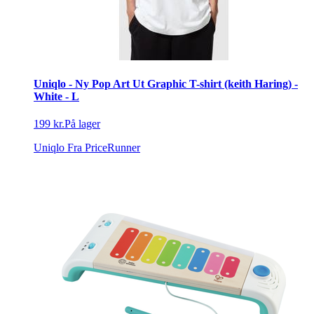
Uniqlo - Ny Pop Art Ut Graphic T-shirt (keith Haring) -
White - L
199 kr.
På lager
Uniqlo
Fra PriceRunner