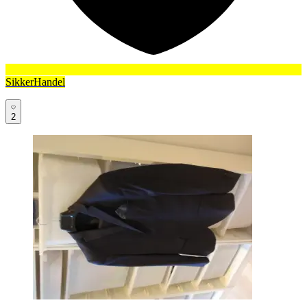
SikkerHandel
2