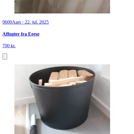
9600
Aars
·
22. jul. 2025
Affugter fra Eeese
700 kr.