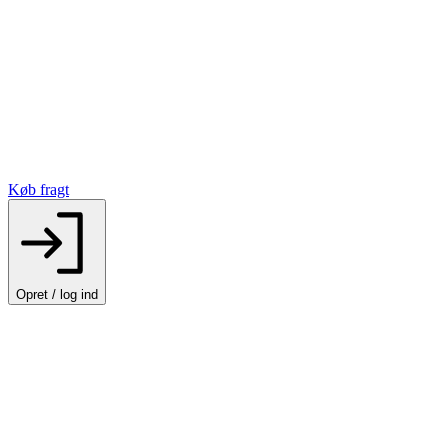
Køb fragt
Opret / log ind