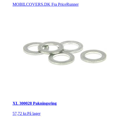
MOBILCOVERS.DK
Fra PriceRunner
XL 300028 Pakningsring
57,72 kr.
På lager