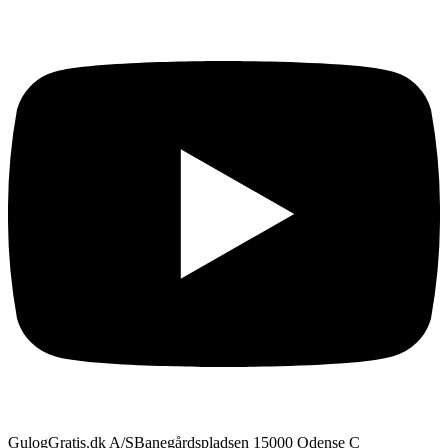
GulogGratis.dk A/S
Banegårdspladsen 1
5000 Odense C