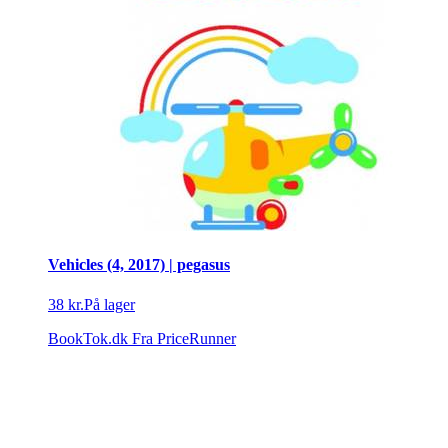
Vehicles (4, 2017) | pegasus
38 kr.
På lager
BookTok.dk
Fra PriceRunner