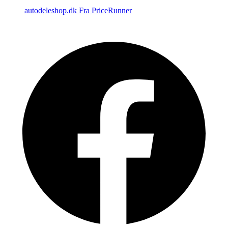
autodeleshop.dk
Fra PriceRunner