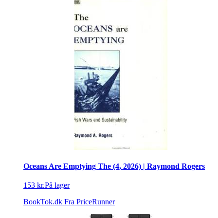
Oceans Are Emptying The (4, 2026) | Raymond Rogers
153 kr.
På lager
BookTok.dk
Fra PriceRunner