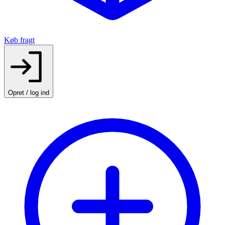
Køb fragt
Opret / log ind