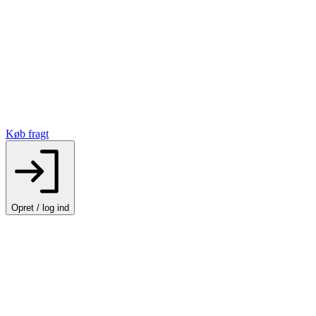
Køb fragt
Opret / log ind