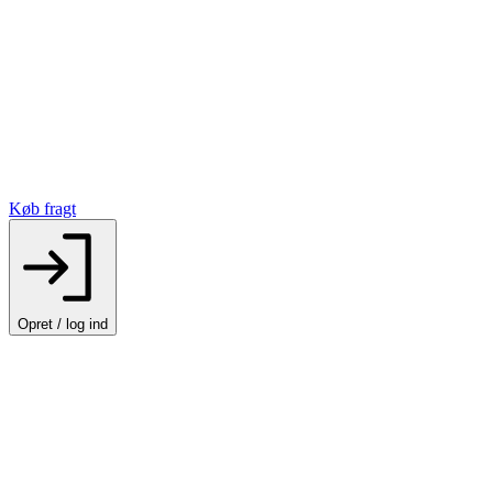
Køb fragt
Opret / log ind