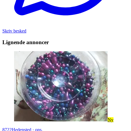
Skriv besked
Lignende annoncer
Ny
8722
Hedensted
·
ons.