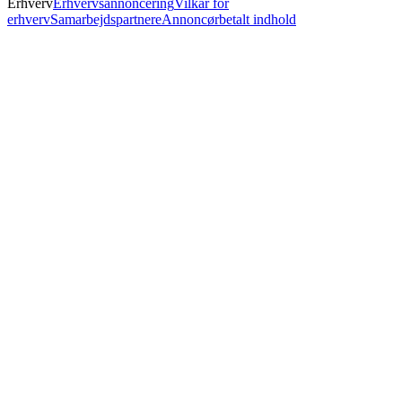
Erhverv
Erhvervsannoncering
Vilkår for
erhverv
Samarbejdspartnere
Annoncørbetalt indhold