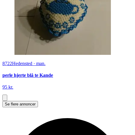
8722
Hedensted
·
man.
perle hjerte blå te Kande
95 kr.
Se flere annoncer