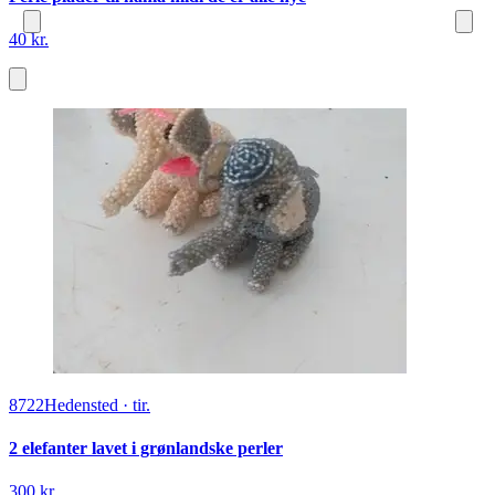
40 kr.
8722
Hedensted
·
tir.
2 elefanter lavet i grønlandske perler
300 kr.