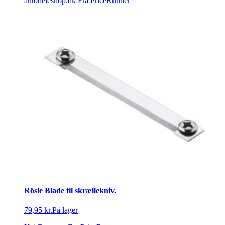
autodeleshop.dk
Fra PriceRunner
Rösle Blade til skrællekniv.
79,95 kr.
På lager