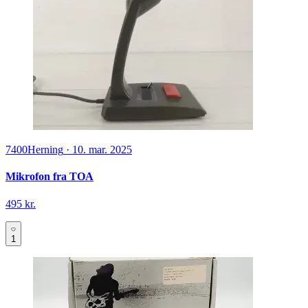
7400
Herning
·
10. mar. 2025
Mikrofon fra TOA
495 kr.
1