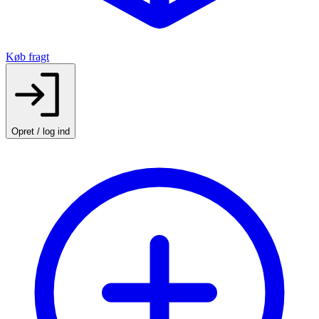
Køb fragt
Opret / log ind