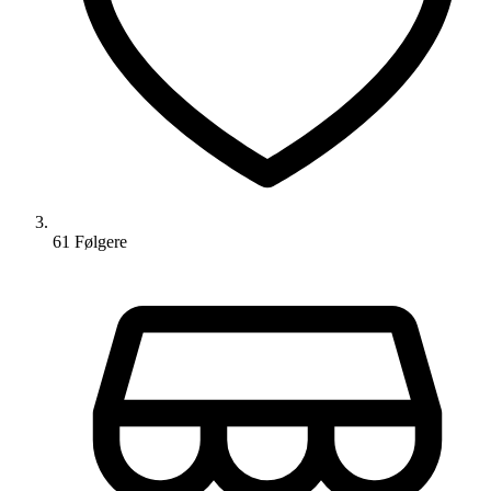
61
Følger
e