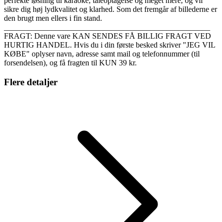
perfekte løsning til karaoke, taleoptagelse og meget mere, og vil
sikre dig høj lydkvalitet og klarhed. Som det fremgår af billederne er
den brugt men ellers i fin stand.
____________________________________________________
FRAGT: Denne vare KAN SENDES FÅ BILLIG FRAGT VED
HURTIG HANDEL. Hvis du i din første besked skriver "JEG VIL
KØBE" oplyser navn, adresse samt mail og telefonnummer (til
forsendelsen), og få fragten til KUN 39 kr.
Flere detaljer