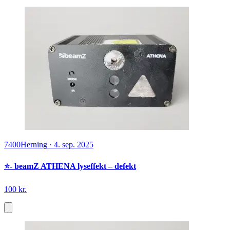
7400
Herning
·
4. sep. 2025
⭐️- beamZ ATHENA lyseffekt – defekt
100 kr.