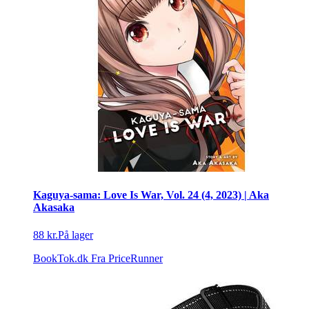
Kaguya-sama: Love Is War, Vol. 24 (4, 2023) | Aka
Akasaka
88 kr.
På lager
BookTok.dk
Fra PriceRunner