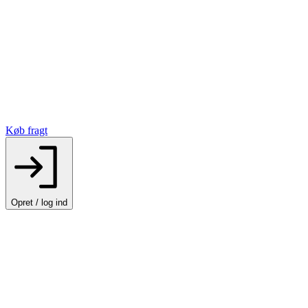
Køb fragt
Opret / log ind