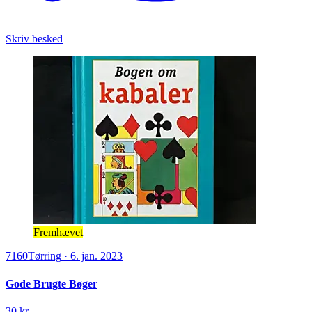
Skriv besked
Fremhævet
7160
Tørring
·
6. jan. 2023
Gode Brugte Bøger
30 kr.