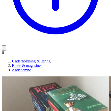
0
Underholdning & læring
Blade & magasiner
Andet emne