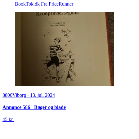
BookTok.dk
Fra PriceRunner
8800
Viborg
·
13. jul. 2024
Annonce 586 - Bøger og blade
45 kr.