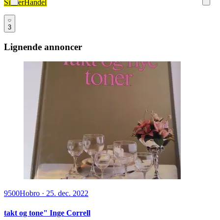
SikkerHandel
3
Lignende annoncer
9500
Hobro
·
25. dec. 2022
takt og tone" Inge Correll