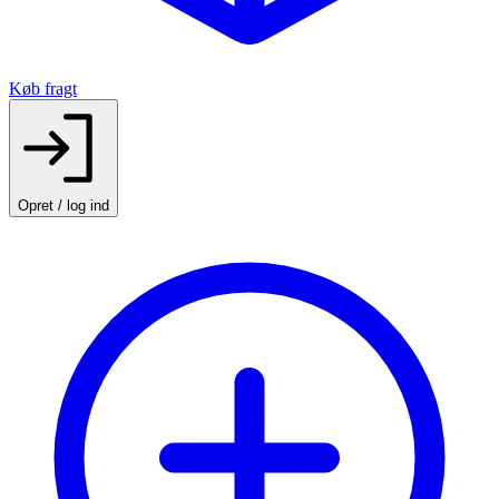
Køb fragt
Opret / log ind