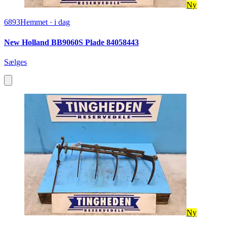
Ny
6893
Hemmet
·
i dag
New Holland BB9060S Plade 84058443
Sælges
Ny