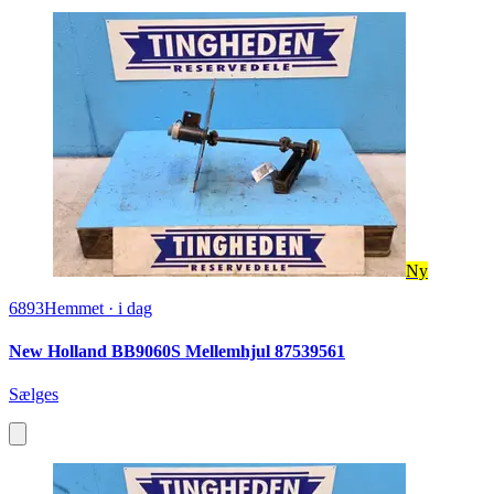
Ny
6893
Hemmet
·
i dag
New Holland BB9060S Mellemhjul 87539561
Sælges