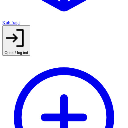
Køb fragt
Opret / log ind