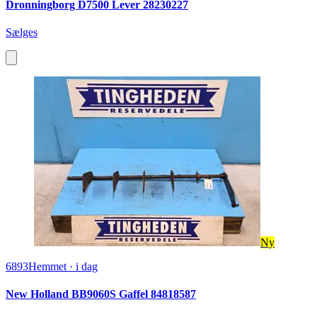
Dronningborg D7500 Lever 28230227
Sælges
Ny
6893
Hemmet
·
i dag
New Holland BB9060S Gaffel 84818587