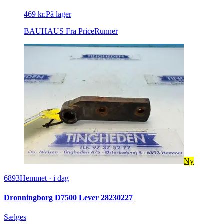
469 kr.
På lager
BAUHAUS
Fra PriceRunner
Ny
6893
Hemmet
·
i dag
Dronningborg D7500 Lever 28230227
Sælges