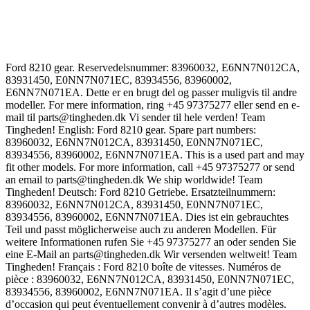
Ford 8210 gear. Reservedelsnummer: 83960032, E6NN7N012CA,
83931450, E0NN7N071EC, 83934556, 83960002,
E6NN7N071EA. Dette er en brugt del og passer muligvis til andre
modeller. For mere information, ring +45 97375277 eller send en e-
mail til parts@tingheden.dk Vi sender til hele verden! Team
Tingheden! English: Ford 8210 gear. Spare part numbers:
83960032, E6NN7N012CA, 83931450, E0NN7N071EC,
83934556, 83960002, E6NN7N071EA. This is a used part and may
fit other models. For more information, call +45 97375277 or send
an email to parts@tingheden.dk We ship worldwide! Team
Tingheden! Deutsch: Ford 8210 Getriebe. Ersatzteilnummern:
83960032, E6NN7N012CA, 83931450, E0NN7N071EC,
83934556, 83960002, E6NN7N071EA. Dies ist ein gebrauchtes
Teil und passt möglicherweise auch zu anderen Modellen. Für
weitere Informationen rufen Sie +45 97375277 an oder senden Sie
eine E-Mail an parts@tingheden.dk Wir versenden weltweit! Team
Tingheden! Français : Ford 8210 boîte de vitesses. Numéros de
pièce : 83960032, E6NN7N012CA, 83931450, E0NN7N071EC,
83934556, 83960002, E6NN7N071EA. Il s’agit d’une pièce
d’occasion qui peut éventuellement convenir à d’autres modèles.