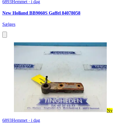
6893
Hemmet
·
i dag
New Holland BB9060S Gaffel 84078058
Sælges
Ny
6893
Hemmet
·
i dag