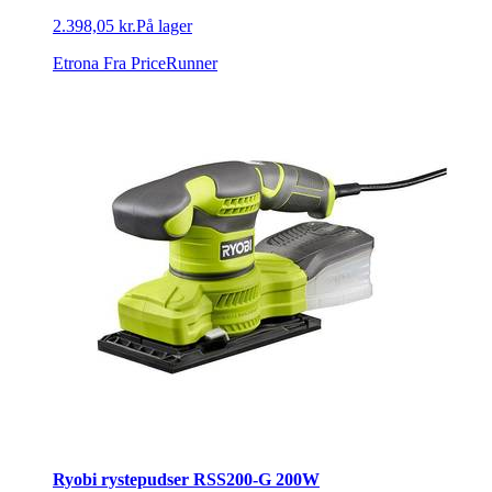
2.398,05 kr.
På lager
Etrona
Fra PriceRunner
Ryobi rystepudser RSS200-G 200W