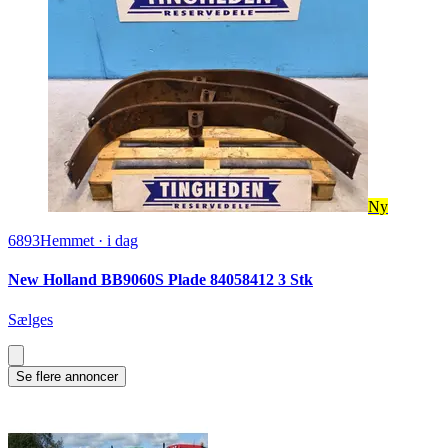
Ny
6893
Hemmet
·
i dag
New Holland BB9060S Plade 84058412 3 Stk
Sælges
Se flere annoncer