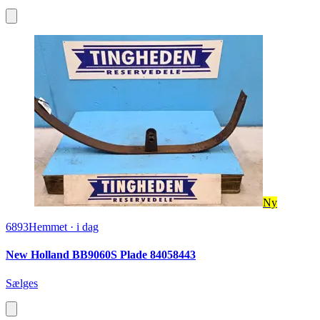
Ny
6893
Hemmet
·
i dag
New Holland BB9060S Plade 84058443
Sælges