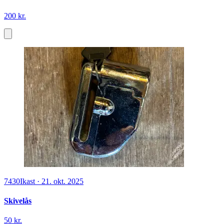
200 kr.
7430
Ikast
·
21. okt. 2025
Skivelås
50 kr.