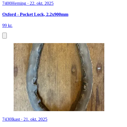
7400
Herning
·
22. okt. 2025
Oxford - Pocket Lock, 2.2x900mm
99 kr.
7430
Ikast
·
21. okt. 2025