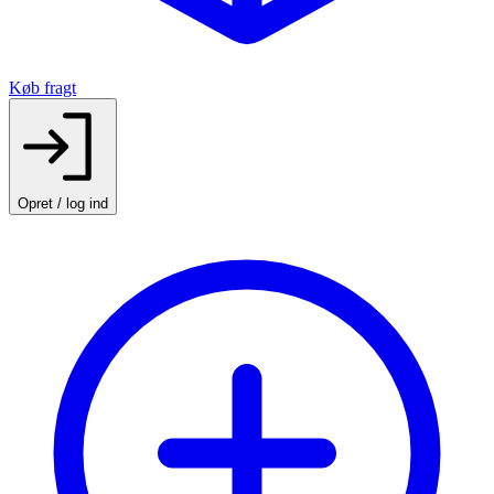
Køb fragt
Opret / log ind