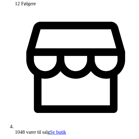
12
Følger
e
1048 varer
til salg
Se butik