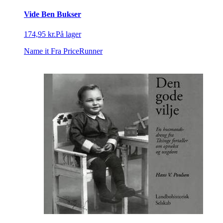
Vide Ben Bukser
174,95 kr.
På lager
Name it
Fra PriceRunner