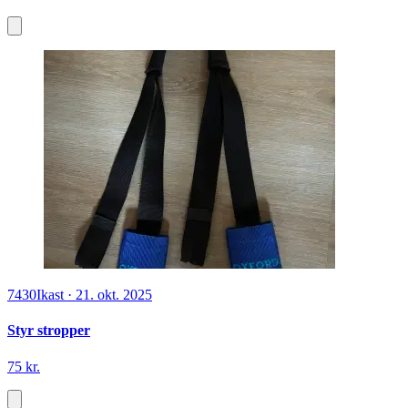
7430
Ikast
·
21. okt. 2025
Styr stropper
75 kr.