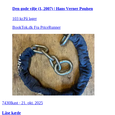
Den gode vilje (1, 2007) | Hans Verner Poulsen
103 kr.
På lager
BookTok.dk
Fra PriceRunner
7430
Ikast
·
21. okt. 2025
Låse kæde