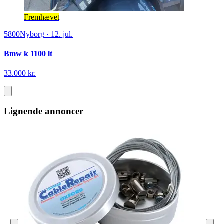
Fremhævet
5800
Nyborg
·
12. jul.
Bmw k 1100 lt
33.000 kr.
Lignende annoncer