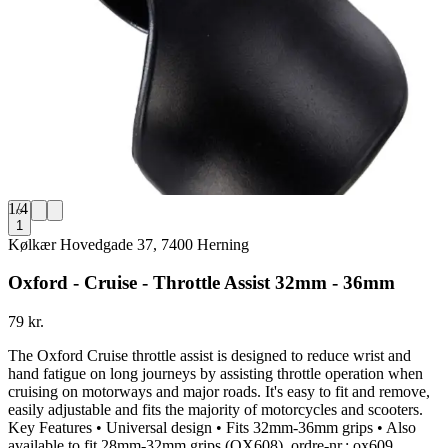
1
/
4
1
Kølkær Hovedgade 37, 7400 Herning
Oxford - Cruise - Throttle Assist 32mm - 36mm
79 kr.
The Oxford Cruise throttle assist is designed to reduce wrist and
hand fatigue on long journeys by assisting throttle operation when
cruising on motorways and major roads. It's easy to fit and remove,
easily adjustable and fits the majority of motorcycles and scooters.
Key Features • Universal design • Fits 32mm-36mm grips • Also
available to fit 28mm-32mm grips (OX608), ordre-nr.: ox609