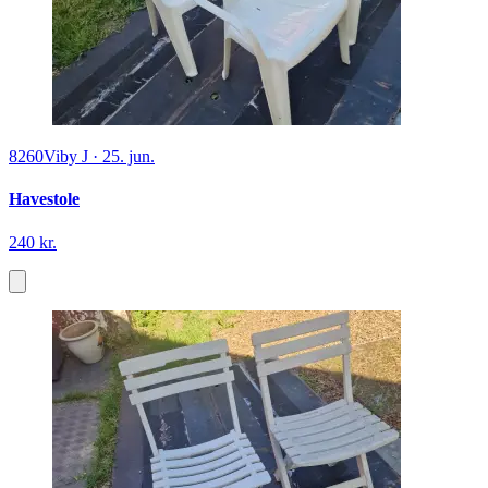
8260
Viby J
·
25. jun.
Havestole
240 kr.