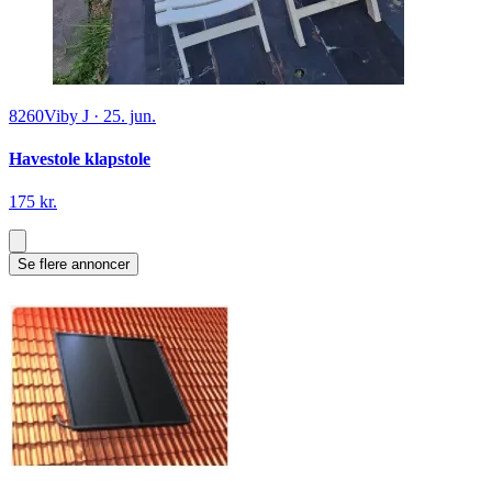
8260
Viby J
·
25. jun.
Havestole klapstole
175 kr.
Se flere annoncer