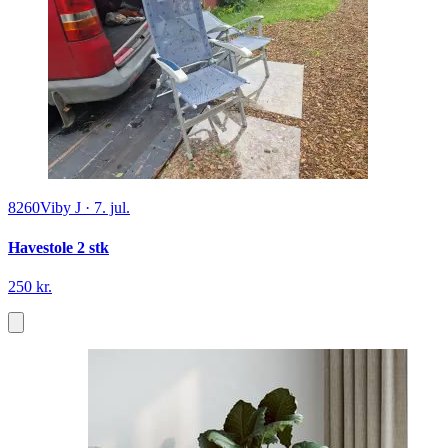
8260
Viby J
·
7. jul.
Havestole 2 stk
250 kr.