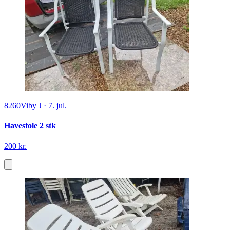
8260
Viby J
·
7. jul.
Havestole 2 stk
200 kr.