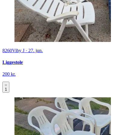
8260
Viby J
·
27. jun.
Liggestole
200 kr.
1