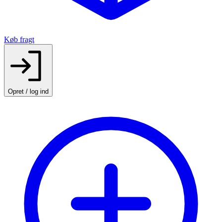
Køb fragt
Opret / log ind