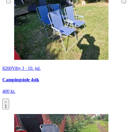
8260
Viby J
·
10. jul.
Campingstole 4stk
400 kr.
1