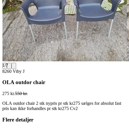
1
/
7
8260 Viby J
OLA outdor chair
275 kr.
550 kr.
OLA outdor chair 2 stk nypris pr stk kr275 sælges for absolut fast
pris kan ikke forhandles pr stk kr275 Cv2
Flere detaljer