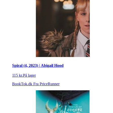
Spiral (4, 2023) | Abigail Hood
115 kr.
På lager
BookTok.dk
Fra PriceRunner