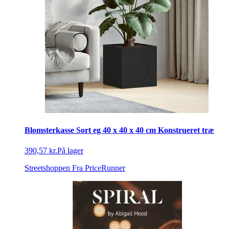
Blomsterkasse Sort eg 40 x 40 x 40 cm Konstrueret træ
390,57 kr.
På lager
Streetshoppen
Fra PriceRunner