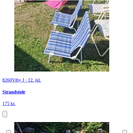
8260
Viby J
·
12. jul.
Strandstole
175 kr.