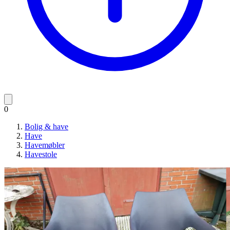
0
Bolig & have
Have
Havemøbler
Havestole