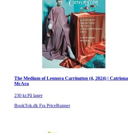
The Medium of Leonora Carrington (4, 2024) | Catriona
McAra
230 kr.
På lager
BookTok.dk
Fra PriceRunner