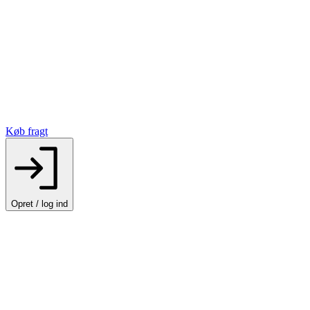
Køb fragt
Opret / log ind