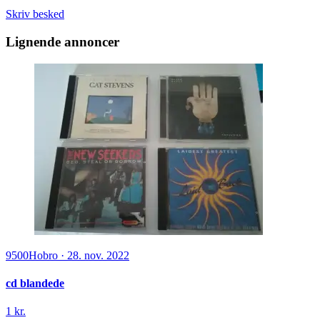
Skriv besked
Lignende annoncer
9500
Hobro
·
28. nov. 2022
cd blandede
1 kr.