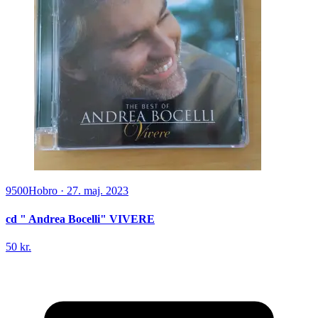
9500
Hobro
·
27. maj. 2023
cd " Andrea Bocelli" VIVERE
50 kr.