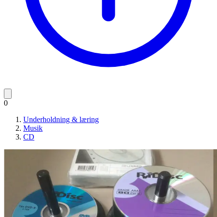
0
Underholdning & læring
Musik
CD