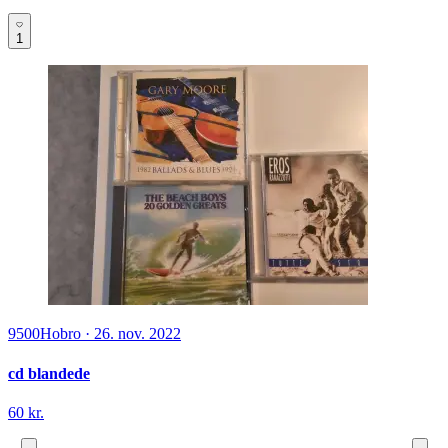
1
9500
Hobro
·
26. nov. 2022
cd blandede
60 kr.