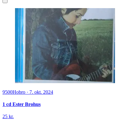
9500
Hobro
·
7. okt. 2024
1 cd Ester Brohus
25 kr.