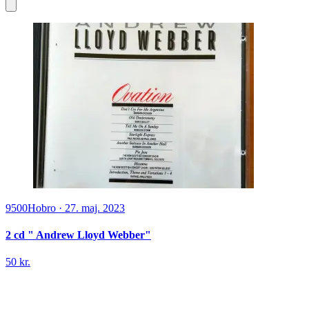
9500
Hobro
·
27. maj. 2023
2 cd " Andrew Lloyd Webber"
50 kr.