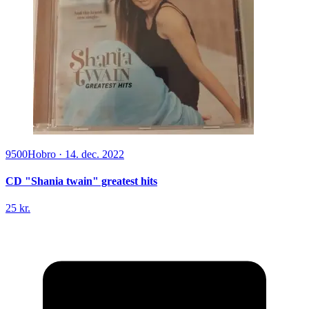
9500
Hobro
·
14. dec. 2022
CD "Shania twain" greatest hits
25 kr.