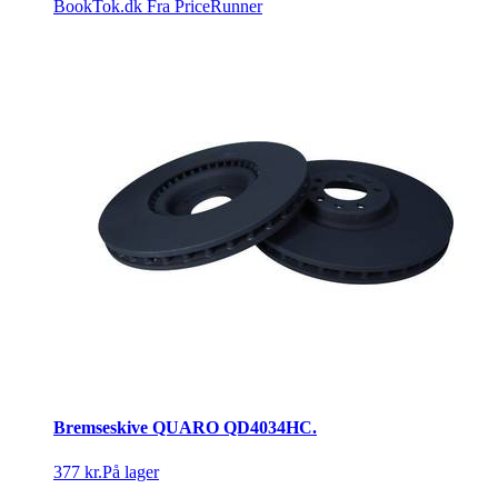
BookTok.dk
Fra PriceRunner
Bremseskive QUARO QD4034HC.
377 kr.
På lager