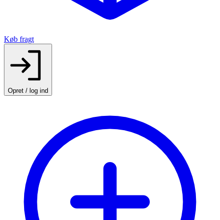
Køb fragt
Opret / log ind