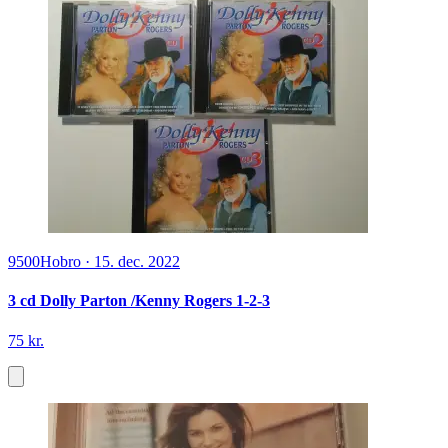
9500
Hobro
·
15. dec. 2022
3 cd Dolly Parton /Kenny Rogers 1-2-3
75 kr.