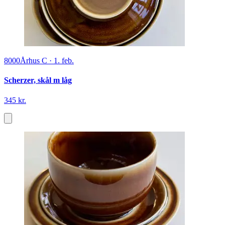
8000
Århus C
·
1. feb.
Scherzer, skål m låg
345 kr.