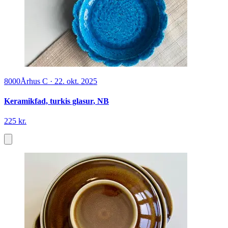
8000
Århus C
·
22. okt. 2025
Keramikfad, turkis glasur, NB
225 kr.