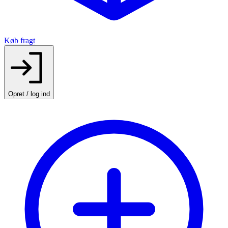
Køb fragt
Opret / log ind