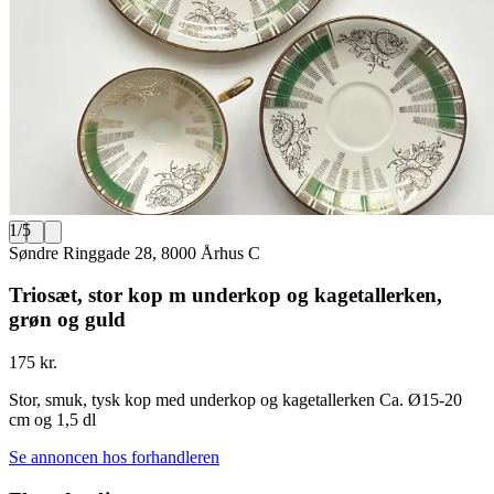
1
/
5
Søndre Ringgade 28, 8000 Århus C
Triosæt, stor kop m underkop og kagetallerken,
grøn og guld
175 kr.
Stor, smuk, tysk kop med underkop og kagetallerken Ca. Ø15-20
cm og 1,5 dl
Se annoncen hos forhandleren