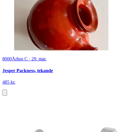
8000
Århus C
·
29. mar.
Jesper Packness, tekande
485 kr.