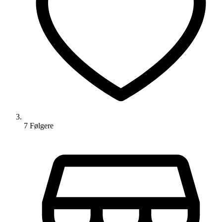
7
Følger
e