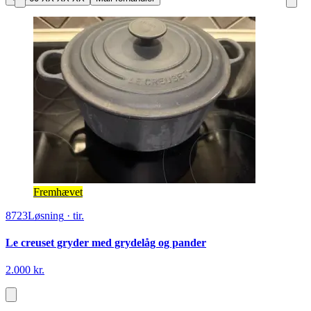
Fremhævet
8723
Løsning
·
tir.
Le creuset gryder med grydelåg og pander
2.000 kr.