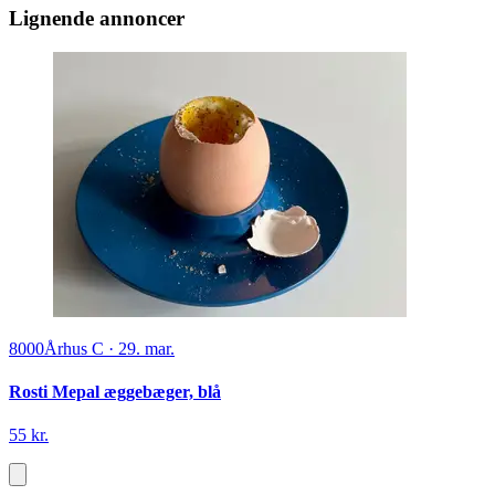
Lignende annoncer
8000
Århus C
·
29. mar.
Rosti Mepal æggebæger, blå
55 kr.