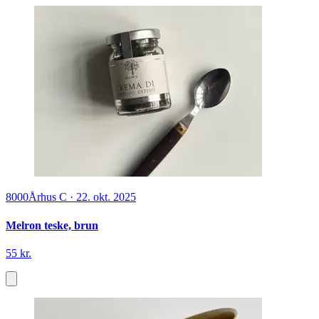
8000
Århus C
·
22. okt. 2025
Melron teske, brun
55 kr.