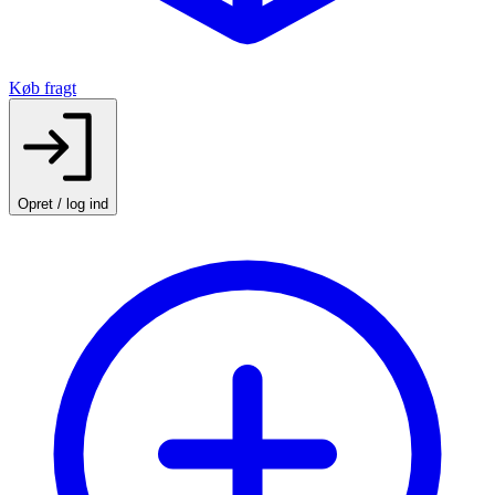
Køb fragt
Opret / log ind