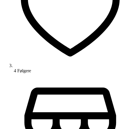
4
Følger
e