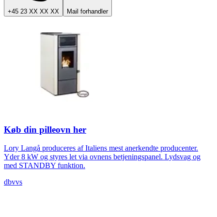
+45 23 XX XX XX
Mail forhandler
Køb din pilleovn her
Lory Langå produceres af Italiens mest anerkendte producenter.
Yder 8 kW og styres let via ovnens betjeningspanel. Lydsvag og
med STANDBY funktion.
dbvvs