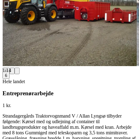
1
/
14
6
Hele landet
Entreprenørarbejde
1 kr.
Strandagergårds Traktorvognmand V / Allan Lyngsø tilbyder
følgende: Kørsel med og udlejning af container til
landbrugsprodukter og haveaffald m.m. Kørsel med kran. Arbejde
med 8 tons Gummiged med teleskoparm og 3,5 tons mimitraver.
Græsslåning, fræsning bredde 1 m, harvning, sprøjtning, tromling af