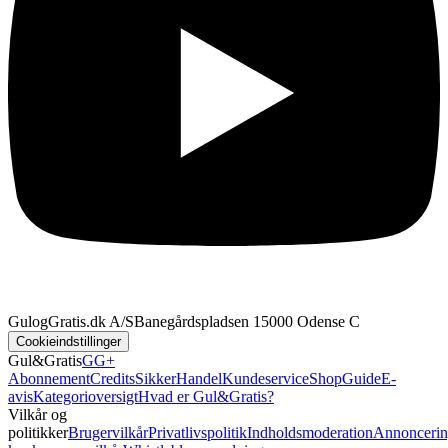
GulogGratis.dk A/S
Banegårdspladsen 1
5000 Odense C
Cookieindstillinger
Gul&Gratis
GG+
Abonnement
Credits
SikkerHandel
Kundeservice
Shop
Guide
E-
avis
Kategorioversigt
Hvad er Gul&Gratis?
Vilkår og
politikker
Brugervilkår
Privatlivspolitik
Indholdsmoderation
Annoncerin