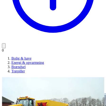
0
Bolig & have
Energi & opvarmning
Brændsel
Træpiller