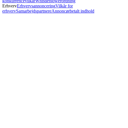
konkurrencevilkår
Whistleblowerordning
Erhverv
Erhvervsannoncering
Vilkår for
erhverv
Samarbejdspartnere
Annoncørbetalt indhold