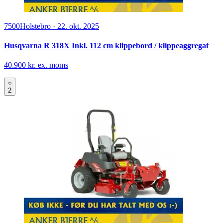
7500
Holstebro
·
22. okt. 2025
Husqvarna R 318X Inkl. 112 cm klippebord / klippeaggregat
40.900 kr. ex. moms
2