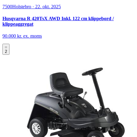
7500
Holstebro
·
22. okt. 2025
Husqvarna R 420TsX AWD Inkl. 122 cm klippebord /
klippeaggregat
90.000 kr. ex. moms
2