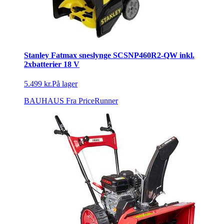
Stanley Fatmax sneslynge SCSNP460R2-QW inkl.
2xbatterier 18 V
5.499 kr.
På lager
BAUHAUS
Fra PriceRunner