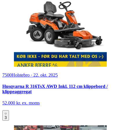
7500
Holstebro
·
22. okt. 2025
Husqvarna R 316TsX AWD Inkl. 112 cm klippebord /
klippeaggregat
52.000 kr. ex. moms
3