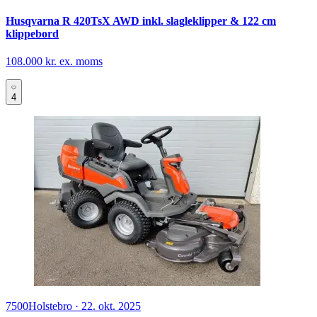
Husqvarna R 420TsX AWD inkl. slagleklipper & 122 cm
klippebord
108.000 kr. ex. moms
4
7500
Holstebro
·
22. okt. 2025