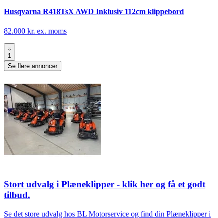
Husqvarna R418TsX AWD Inklusiv 112cm klippebord
82.000 kr. ex. moms
1
Se flere annoncer
Stort udvalg i Plæneklipper - klik her og få et godt
tilbud.
Se det store udvalg hos BL Motorservice og find din Plæneklipper i