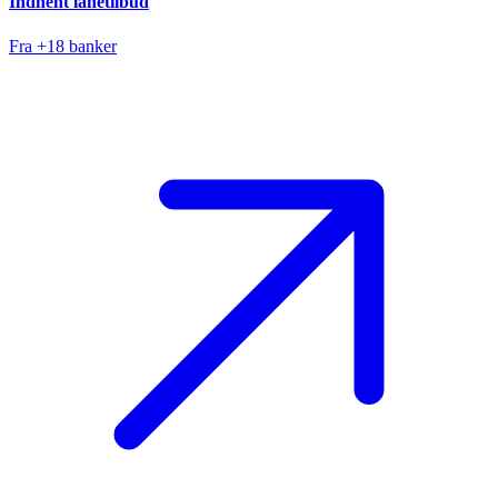
Indhent lånetilbud
Fra +18 banker