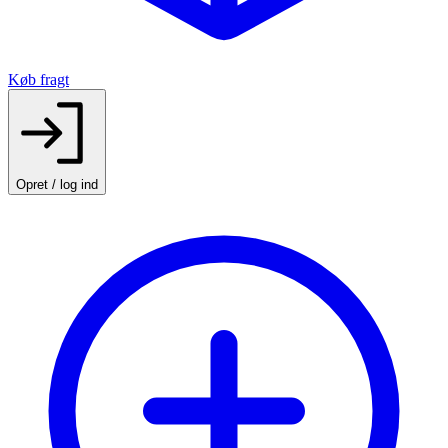
Køb fragt
Opret / log ind