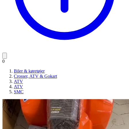
0
Biler & køretøjer
Crosser, ATV & Gokart
ATV
ATV
SMC