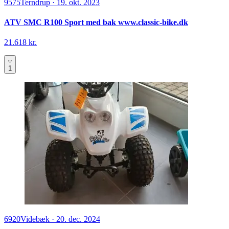
9575
Terndrup
·
19. okt. 2023
ATV SMC R100 Sport med bak www.classic-bike.dk
21.618 kr.
1
6920
Videbæk
·
20. dec. 2024