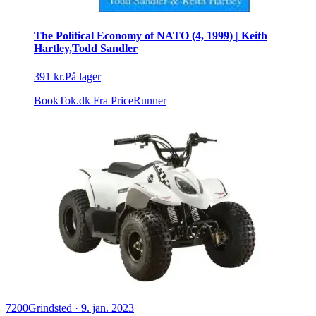
The Political Economy of NATO (4, 1999) | Keith
Hartley,Todd Sandler
391 kr.
På lager
BookTok.dk
Fra PriceRunner
7200
Grindsted
·
9. jan. 2023