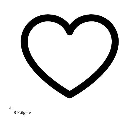
8
Følger
e