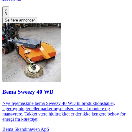
3
Se flere annoncer
Bema Sweezy 40 WD
Nye fejemaskine bema Sweezy 40 WD til produktionshaller,
lagerbygninger eller parkeringspladser. nem at montere og
manøvrere, Takket være hjultrækket er der ikke længere behov for
energi fra køretøjet,
Bema Skandinavien ApS