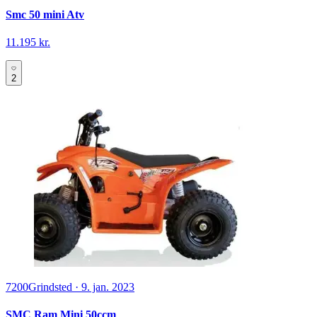
Smc 50 mini Atv
11.195 kr.
2
7200
Grindsted
·
9. jan. 2023
SMC Ram Mini 50ccm