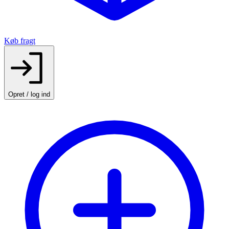
Køb fragt
Opret / log ind