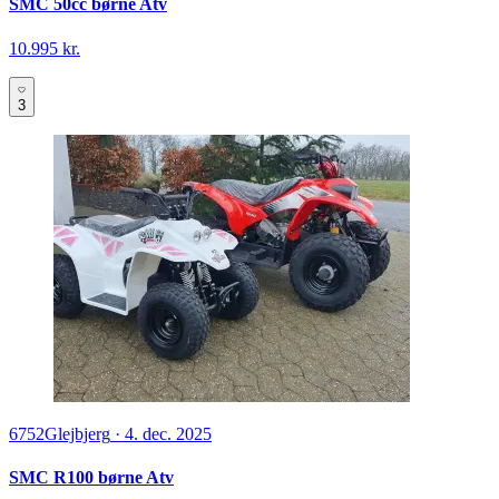
SMC 50cc børne Atv
10.995 kr.
3
6752
Glejbjerg
·
4. dec. 2025
SMC R100 børne Atv