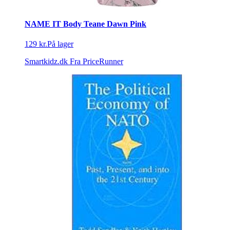
NAME IT Body Teane Dawn Pink
129 kr.
På lager
Smartkidz.dk
Fra PriceRunner