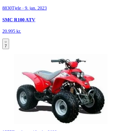
8830
Tjele
·
9. jan. 2023
SMC R100 ATV
20.995 kr.
7