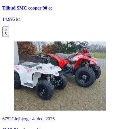
Tilbud SMC cooper 90 cc
14.995 kr.
3
6752
Glejbjerg
·
4. dec. 2025