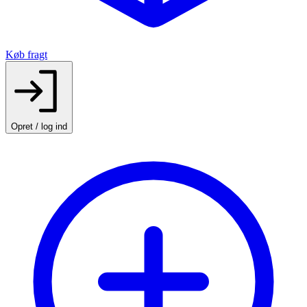
Køb fragt
Opret / log ind