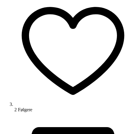
2
Følger
e