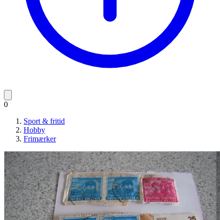
0
Sport & fritid
Hobby
Frimærker