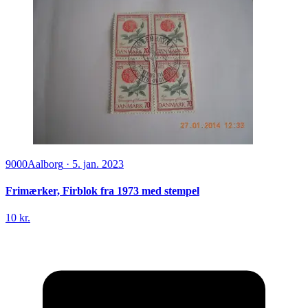
9000
Aalborg
·
5. jan. 2023
Frimærker, Firblok fra 1973 med stempel
10 kr.