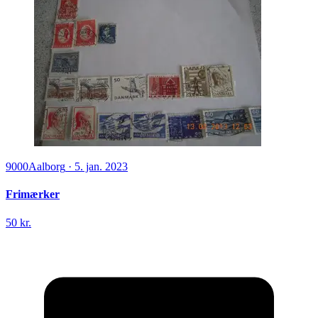
9000
Aalborg
·
5. jan. 2023
Frimærker
50 kr.