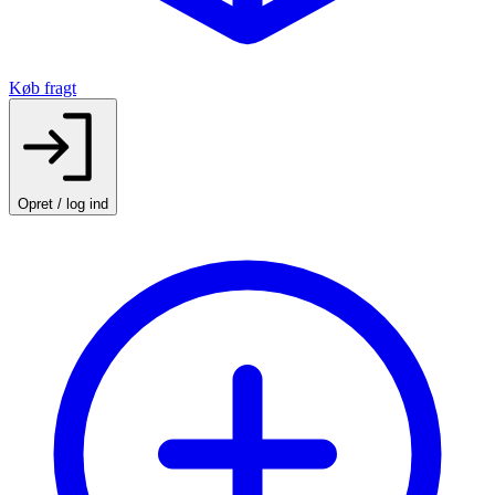
Køb fragt
Opret / log ind