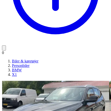
0
Biler & køretøjer
Personbiler
BMW
X1