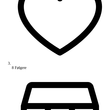
8
Følger
e