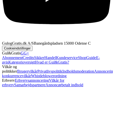
GulogGratis.dk A/S
Banegårdspladsen 1
5000 Odense C
Cookieindstillinger
Gul&Gratis
GG+
Abonnement
Credits
SikkerHandel
Kundeservice
Shop
Guide
E-
avis
Kategorioversigt
Hvad er Gul&Gratis?
Vilkår og
politikker
Brugervilkår
Privatlivspolitik
Indholdsmoderation
Annoncerin
konkurrencevilkår
Whistleblowerordning
Erhverv
Erhvervsannoncering
Vilkår for
erhverv
Samarbejdspartnere
Annoncørbetalt indhold