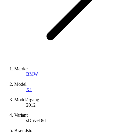
Mærke
BMW
Model
X1
Modelårgang
2012
Variant
sDrive18d
Brændstof