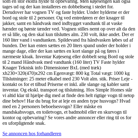
som én stor ekstra hylde til opbevaring. Men køjesengen kan også
tages ud og der kan installeres en dobbeltseng i stedet for.
Derudover har vognen TV og faste hylder. Under hylderne er der
bord og stole til 2 personer. Og ved entredøren er der knager til
jakker, samt en håndvask med indbygget vandtank til at vaske
hænder og børste tænder ved. Vognen stilles nemt op over alt da den
er så lille, og den skal kun tilsluttes alm. 230 volt, ikke andet. Der er
160 liter vand i vandtanken. Spildevand fra håndvasken løbes ud af
bunden. Der kan enten sættes en 20 liters spand under der holder i
mange dage, eller der kan sættes en kort slange på og føres i
nærmeste kloak. Inventar Køjeseng eller dobbelt seng Bord og stole
til 2 mand Håndvask med vandtank (160 liter) TV Faste hylder
Knager Teknisk info Dimensioner BxL (med træk)
xh230×320(470)x292 cm Egenvægt: 800 kg Total vægt: 1000 kg
Tilslutninger: 25 meter elkabel med 230 Volt alm. stik. Priser Leje -
kontakt os for et tilbud Priserne er inkl. alle slange og kabler samt
inventar. Og ekskl. transport og tilslutning. Hos Simple Homes står
vi altid klar til hjælpe dig med at finde den helt rigtige vogn til netop
dine behov! Har du brug for at leje en anden type husvogn? Hvad
med en 2 personers beboelsesvogn? Eller måske en
mandskabsvogn, en toiletvogn, et badmobil eller en skurvogn til
kontor og opbevaring? Se vores andre annoncer eller ring til os for
en uforpligtende snak.
Se annoncen hos forhandleren