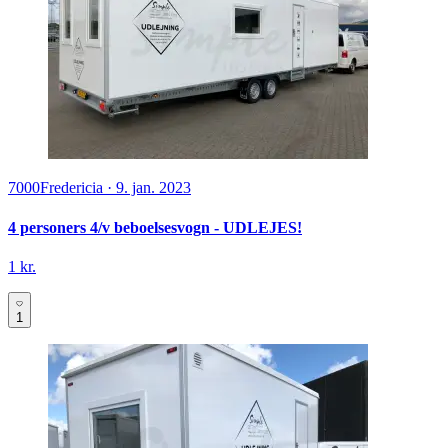
7000
Fredericia
·
9. jan. 2023
4 personers 4/v beboelsesvogn - UDLEJES!
1 kr.
1