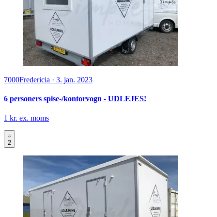
7000
Fredericia
·
3. jan. 2023
6 personers spise-/kontorvogn - UDLEJES!
1 kr. ex. moms
2