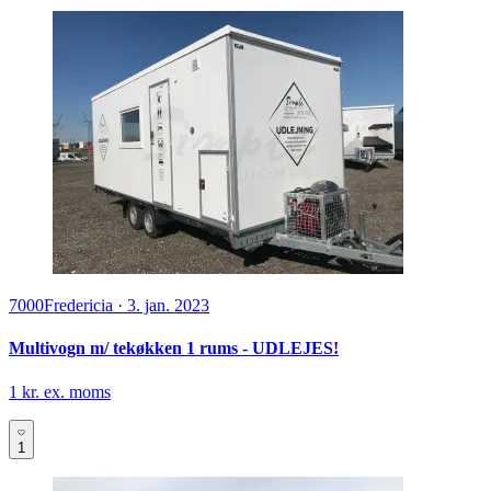
7000
Fredericia
·
3. jan. 2023
Multivogn m/ tekøkken 1 rums - UDLEJES!
1 kr. ex. moms
1