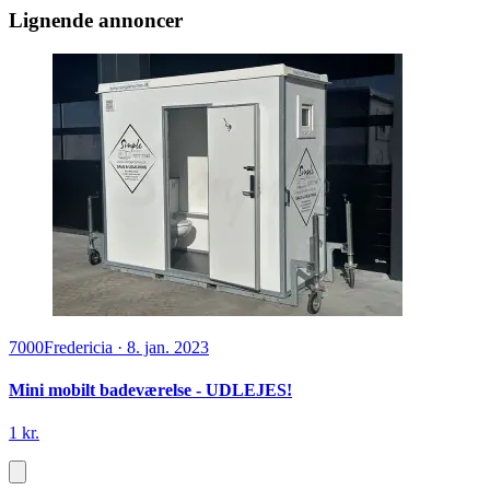
Lignende annoncer
7000
Fredericia
·
8. jan. 2023
Mini mobilt badeværelse - UDLEJES!
1 kr.