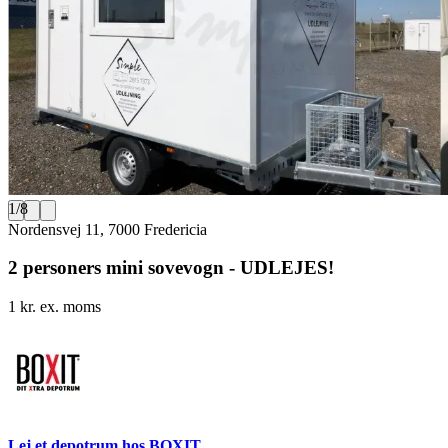
1
/
8
Nordensvej 11, 7000 Fredericia
2 personers mini sovevogn - UDLEJES!
1 kr. ex. moms
Lej et depotrum hos BOXIT