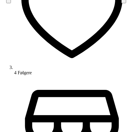
4
Følger
e