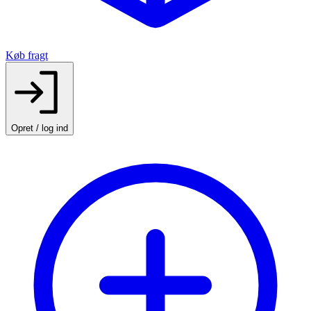
Køb fragt
Opret / log ind