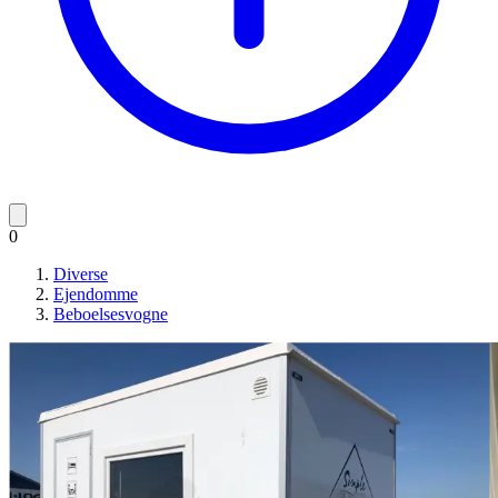
0
Diverse
Ejendomme
Beboelsesvogne