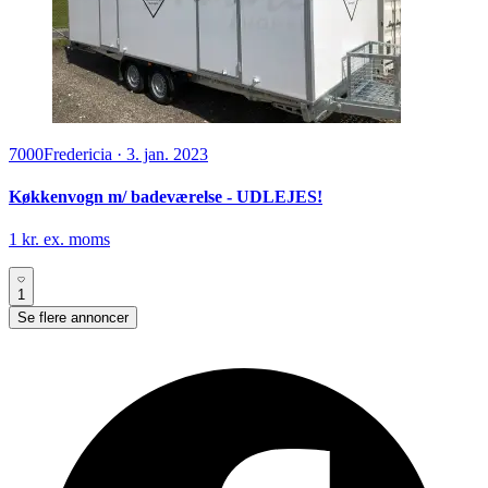
7000
Fredericia
·
3. jan. 2023
Køkkenvogn m/ badeværelse - UDLEJES!
1 kr. ex. moms
1
Se flere annoncer