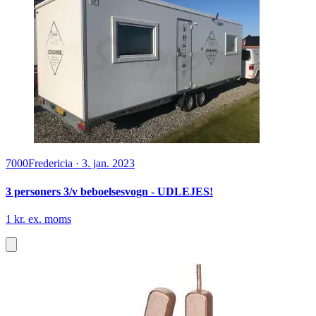
7000
Fredericia
·
3. jan. 2023
3 personers 3/v beboelsesvogn - UDLEJES!
1 kr. ex. moms