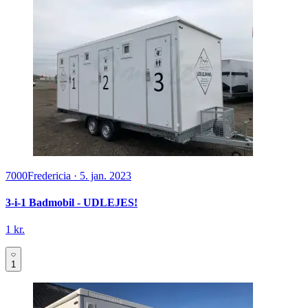
7000
Fredericia
·
5. jan. 2023
3-i-1 Badmobil - UDLEJES!
1 kr.
1