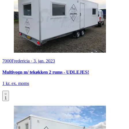
7000
Fredericia
·
3. jan. 2023
Multivogn m/ tekøkken 2 rums - UDLEJES!
1 kr. ex. moms
1