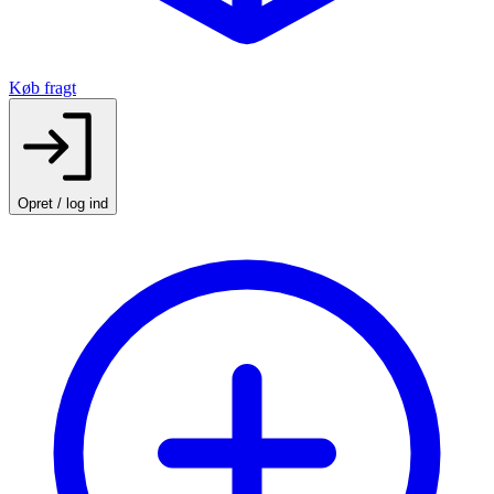
Køb fragt
Opret / log ind