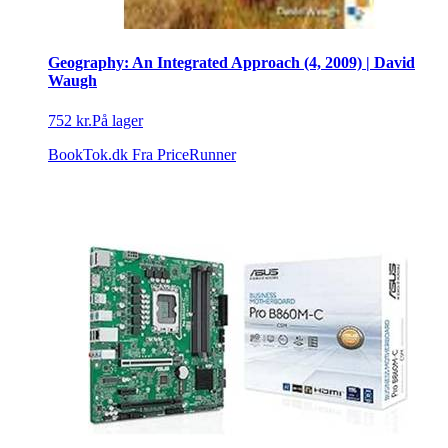
Geography: An Integrated Approach (4, 2009) | David
Waugh
752 kr.
På lager
BookTok.dk
Fra PriceRunner