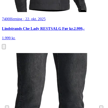
7400
Herning
·
22. okt. 2025
Lindstrands Che Lady RESTSALG Før kr.2.999,-
1.999 kr.