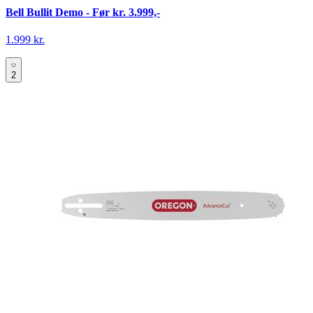
Bell Bullit Demo - Før kr. 3.999,-
1.999 kr.
2