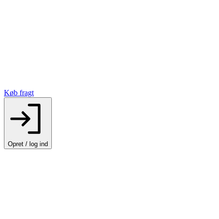
Køb fragt
Opret / log ind