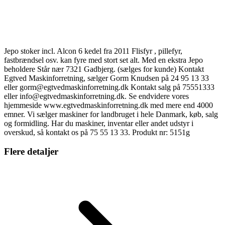
Jepo stoker incl. Alcon 6 kedel fra 2011 Flisfyr , pillefyr,
fastbrændsel osv. kan fyre med stort set alt. Med en ekstra Jepo
beholdere Står nær 7321 Gadbjerg. (sælges for kunde) Kontakt
Egtved Maskinforretning, sælger Gorm Knudsen på 24 95 13 33
eller gorm@egtvedmaskinforretning.dk Kontakt salg på 75551333
eller info@egtvedmaskinforretning.dk. Se endvidere vores
hjemmeside www.egtvedmaskinforretning.dk med mere end 4000
emner. Vi sælger maskiner for landbruget i hele Danmark, køb, salg
og formidling. Har du maskiner, inventar eller andet udstyr i
overskud, så kontakt os på 75 55 13 33. Produkt nr: 5151g
Flere detaljer