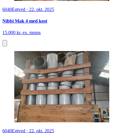
6040
Egtved
·
22. okt. 2025
Nibbi Mak 4 med kost
15.000 kr. ex. moms
6040
Egtved
·
22. okt. 2025