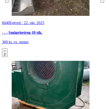
6040
Egtved
·
22. okt. 2025
- - - Smågrisetrug 10 stk.
300 kr. ex. moms
2