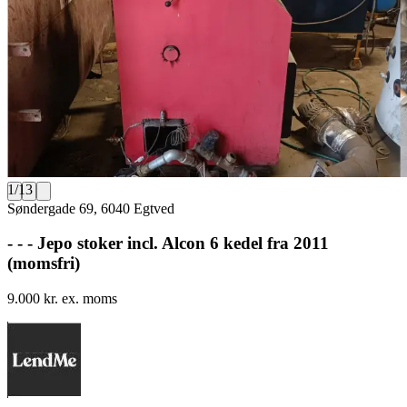
1
/
13
Søndergade 69, 6040 Egtved
- - - Jepo stoker incl. Alcon 6 kedel fra 2011
(momsfri)
9.000 kr. ex. moms