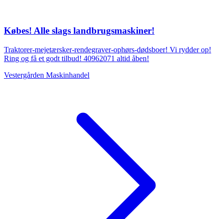
Købes! Alle slags landbrugsmaskiner!
Traktorer-mejetærsker-rendegraver-ophørs-dødsboer! Vi rydder op!
Ring og få et godt tilbud! 40962071 altid åben!
Vestergården Maskinhandel