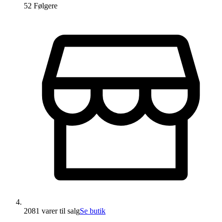
52
Følger
e
2081 varer
til salg
Se butik