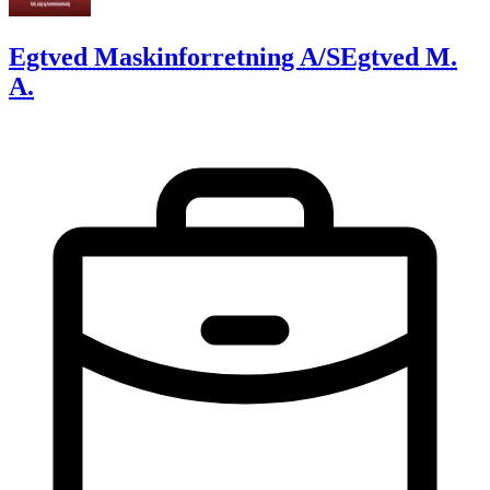
Egtved Maskinforretning A/S
Egtved M.
A.