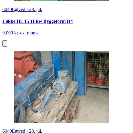
6040
Egtved
·
28. jul.
Løkke HL 15 11 kw Byggeform H4
9.000 kr. ex. moms
6040
Egtved
·
28. jul.