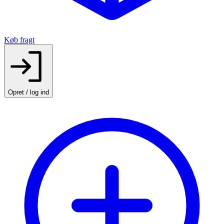
Køb fragt
Opret / log ind