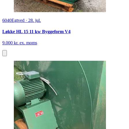
6040
Egtved
·
28. jul.
Løkke HL 15 11 kw Byggeform V4
9.000 kr. ex. moms