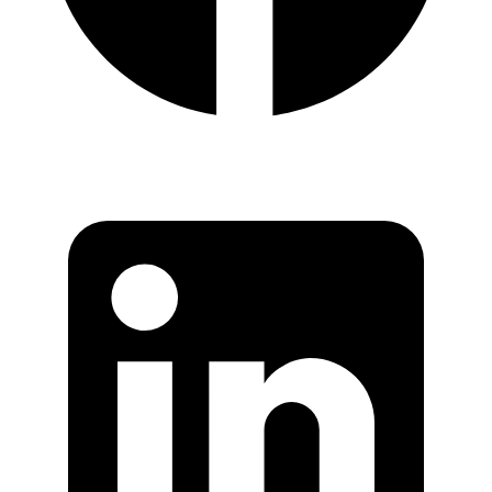
7400
Herning
·
22. okt. 2025
PMJ Jeans Deux kort
1.999 kr.
Se flere annoncer
Drømmer du om ny motorcykel?
Eller mangler du reservedele? Hos os kan du både finde nye og