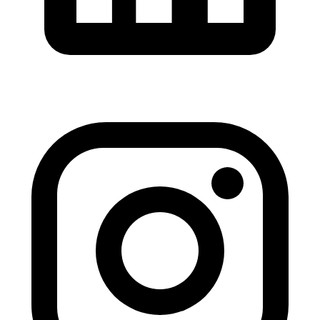
brugte motorcykler, samt reservele til netop DIT behov!
MC SYD