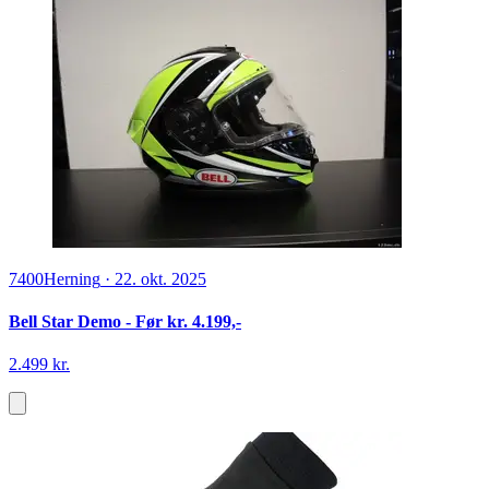
Tysk Torpedobåd T23 - 1:400
149,95 kr.
På lager
BilligLeg
Fra PriceRunner