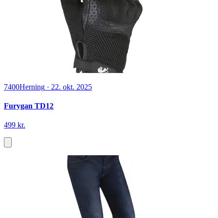
Baseus 3-i-1-ladekabel USB - Lightning + USB-C +
MicroUSB 1,5 m 3,5A.
69 kr.
På lager
24hshop.dk
Fra PriceRunner