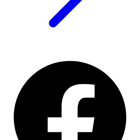
7400
Herning
·
22. okt. 2025
Furygan TD12
499 kr.