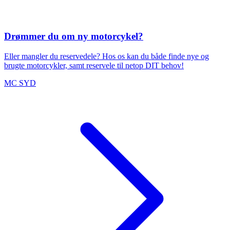
7400
Herning
·
22. okt. 2025
Halvarssons Silk Glove
109 kr.