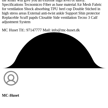
the Roarr will give you an extreme high level of safety.
Specifications Tecnomicro Fiber as base material Air Mesh Fabric
for ventilation Shock absorbing TPU heel cup Double Stiched in
high stress areas External anti-twist ankle Support Shin protector
Replaceble Scuff papds Closable Side ventilation Tecno 3 Calf
adjustment System
MC Huset Tlf.: 97147777 Mail: info@mc-huset.dk
MC-Huset