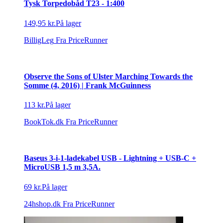
Timberland TB00036-H Polarized 26R 60 Solbriller
Mænd Krystalklar - Clear - 60mm
530 kr.
På lager
SmartBuyGlasses
Fra PriceRunner