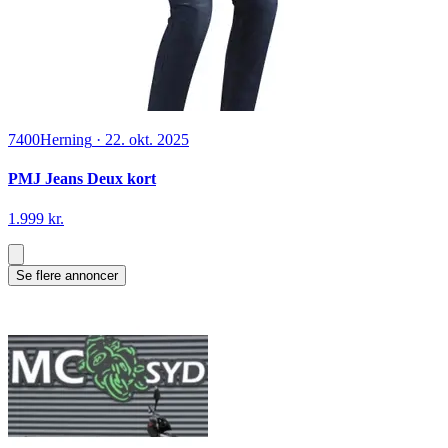
7400
Herning
·
22. okt. 2025
Bell Star Demo - Før kr. 4.199,-
2.499 kr.