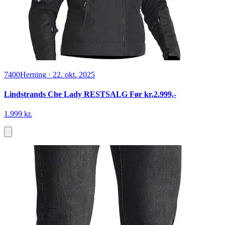
7400
Herning
·
22. okt. 2025
Lindstrands Che Lady RESTSALG Før kr.2.999,-
1.999 kr.