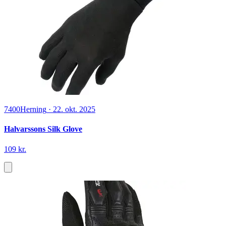
Observe the Sons of Ulster Marching Towards the
Somme (4, 2016) | Frank McGuinness
113 kr.
På lager
BookTok.dk
Fra PriceRunner