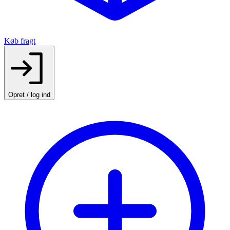
Køb fragt
Opret / log ind