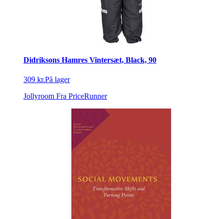
Didriksons Hamres Vintersæt, Black, 90
309 kr.
På lager
Jollyroom
Fra PriceRunner