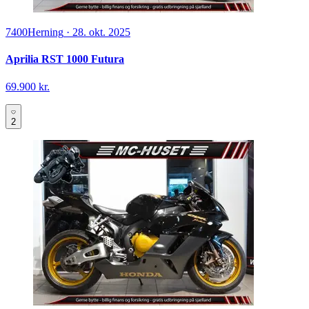
7400
Herning
·
28. okt. 2025
Aprilia RST 1000 Futura
69.900 kr.
2