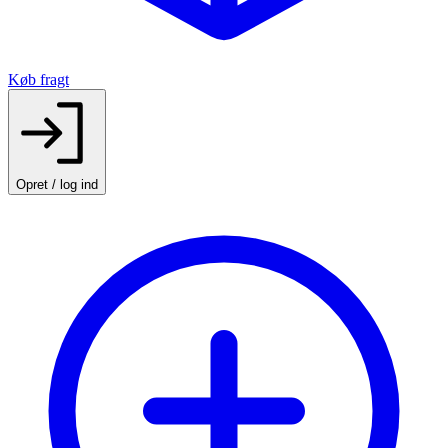
Køb fragt
Opret / log ind