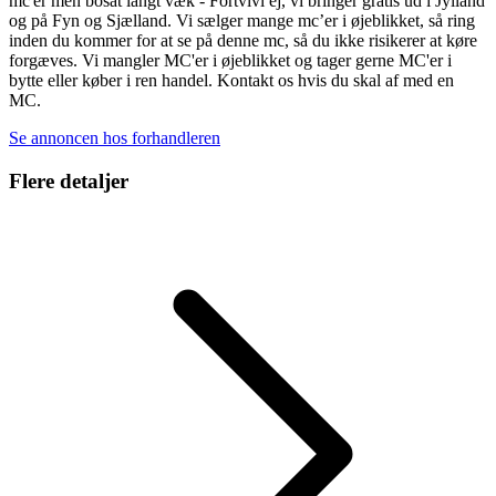
mc'er men bosat langt væk - Fortvivl ej, vi bringer gratis ud i Jylland
og på Fyn og Sjælland. Vi sælger mange mc’er i øjeblikket, så ring
inden du kommer for at se på denne mc, så du ikke risikerer at køre
forgæves. Vi mangler MC'er i øjeblikket og tager gerne MC'er i
bytte eller køber i ren handel. Kontakt os hvis du skal af med en
MC.
Se annoncen hos forhandleren
Flere detaljer