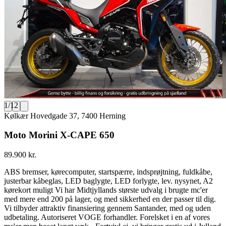
1
/
12
Kølkær Hovedgade 37, 7400 Herning
Moto Morini X-CAPE 650
89.900 kr.
ABS bremser, kørecomputer, startspærre, indsprøjtning, fuldkåbe,
justerbar kåbeglas, LED baglygte, LED forlygte, lev. nysynet, A2
kørekort muligt Vi har Midtjyllands største udvalg i brugte mc'er
med mere end 200 på lager, og med sikkerhed en der passer til dig.
Vi tilbyder attraktiv finansiering gennem Santander, med og uden
udbetaling. Autoriseret VOGE forhandler. Forelsket i en af vores