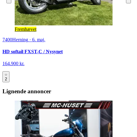
Fremhævet
7400
Herning
·
6. maj.
HD softail FXST-C / Nysynet
164.900 kr.
2
Lignende annoncer