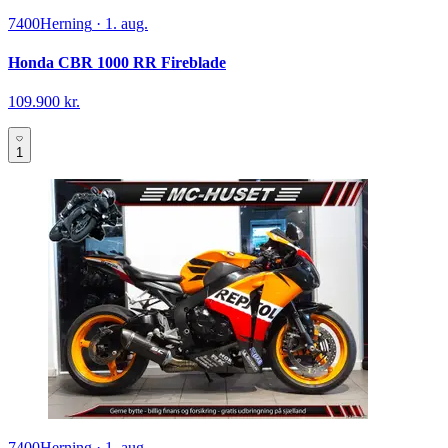
7400
Herning
·
1. aug.
Honda CBR 1000 RR Fireblade
109.900 kr.
1
7400
Herning
·
1. aug.