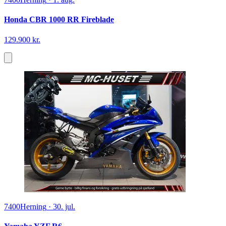
Honda CBR 1000 RR Fireblade
129.900 kr.
7400
Herning
·
30. jul.