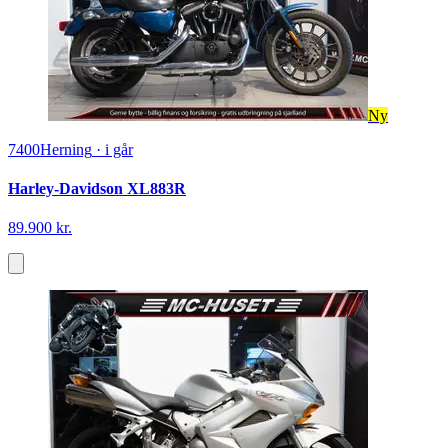
Ny
7400
Herning
·
i går
Harley-Davidson XL883R
89.900 kr.