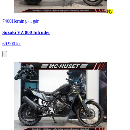
Ny
7400
Herning
·
i går
Suzuki VZ 800 Intruder
69.900 kr.