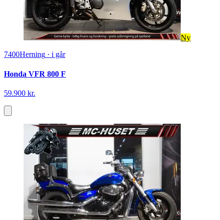
Ny
7400
Herning
·
i går
Honda VFR 800 F
59.900 kr.