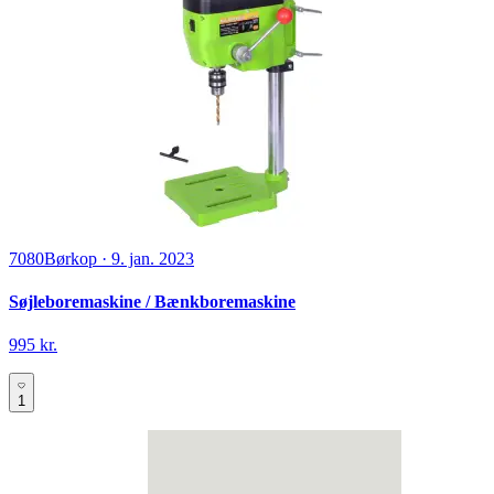
7080
Børkop
·
9. jan. 2023
Søjleboremaskine / Bænkboremaskine
995 kr.
1