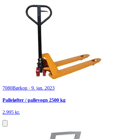
7080
Børkop
·
9. jan. 2023
Palleløfter / pallevogn 2500 kg
2.995 kr.