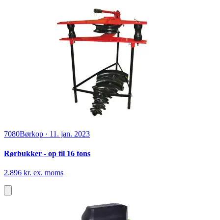
7080
Børkop
·
11. jan. 2023
Rørbukker - op til 16 tons
2.896 kr. ex. moms