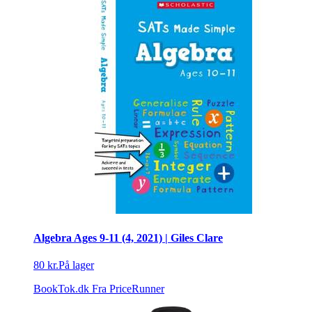
Algebra Ages 9-11 (4, 2021) | Giles Clare
80 kr.
På lager
BookTok.dk
Fra PriceRunner