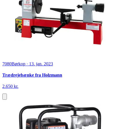
7080
Børkop
·
13. jan. 2023
Trædrejebænke fra Holzmann
2.650 kr.