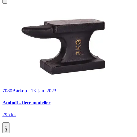
7080
Børkop
·
13. jan. 2023
Ambolt - flere modeller
295 kr.
3