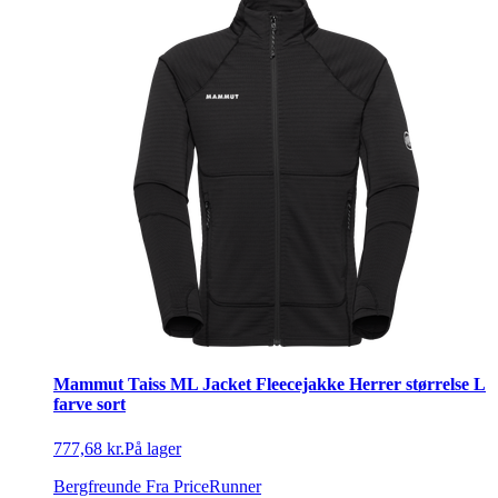
Mammut Taiss ML Jacket Fleecejakke Herrer størrelse L
farve sort
777,68 kr.
På lager
Bergfreunde
Fra PriceRunner