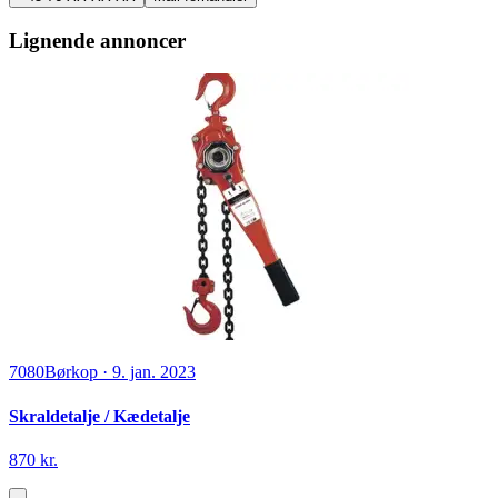
Lignende annoncer
7080
Børkop
·
9. jan. 2023
Skraldetalje / Kædetalje
870 kr.