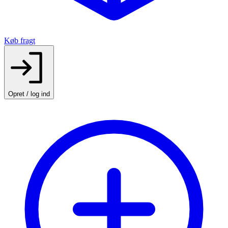
Køb fragt
Opret / log ind