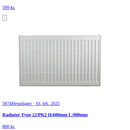
599 kr.
5874
Hesselager
·
10. feb. 2025
Radiator Type 22/PK2 H:600mm L:900mm
800 kr.