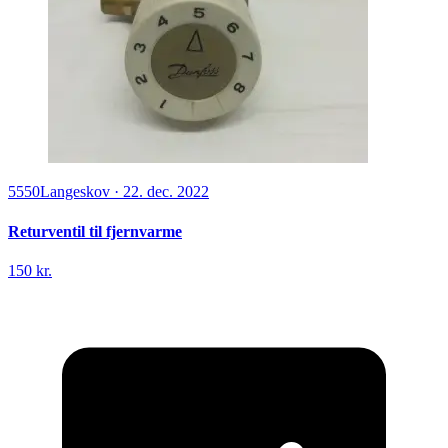
5550
Langeskov
·
22. dec. 2022
Returventil til fjernvarme
150 kr.