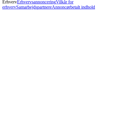
Erhverv
Erhvervsannoncering
Vilkår for
erhverv
Samarbejdspartnere
Annoncørbetalt indhold