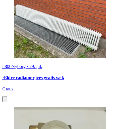
5800
Nyborg
·
29. jul.
Ældre radiator gives gratis væk
Gratis