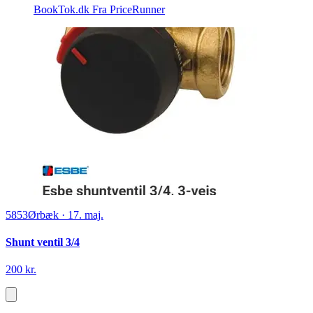
BookTok.dk
Fra PriceRunner
5853
Ørbæk
·
17. maj.
Shunt ventil 3/4
200 kr.