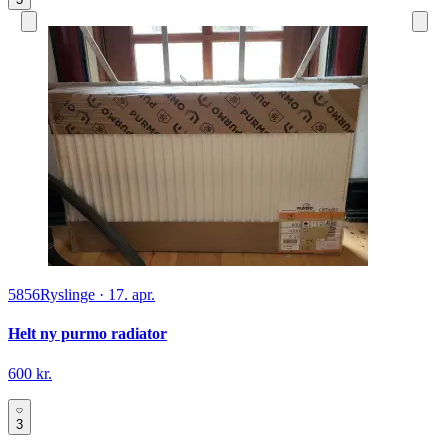
5856
Ryslinge
·
17. apr.
Helt ny purmo radiator
600 kr.
3