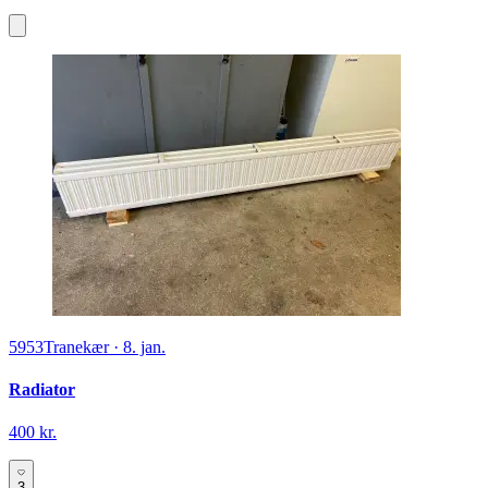
5953
Tranekær
·
8. jan.
Radiator
400 kr.
3