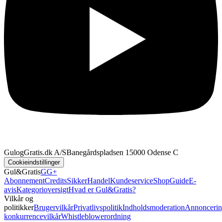
GulogGratis.dk A/S
Banegårdspladsen 1
5000 Odense C
Cookieindstillinger
Gul&Gratis
GG+
Abonnement
Credits
SikkerHandel
Kundeservice
Shop
Guide
E-
avis
Kategorioversigt
Hvad er Gul&Gratis?
Vilkår og
politikker
Brugervilkår
Privatlivspolitik
Indholdsmoderation
Annoncerin
konkurrencevilkår
Whistleblowerordning