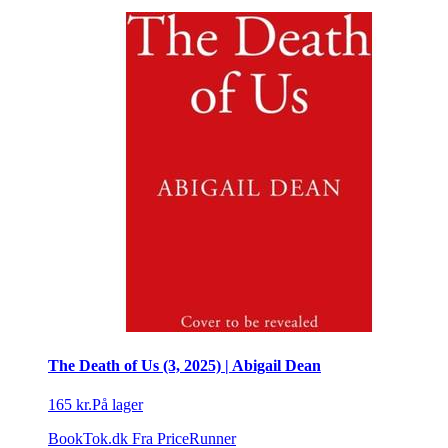
The Death of Us (3, 2025) | Abigail Dean
165 kr.
På lager
BookTok.dk
Fra PriceRunner