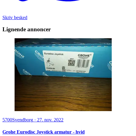
Skriv besked
Lignende annoncer
5700
Svendborg
·
27. nov. 2022
Grohe Eurodisc Joystick armatur - hvid