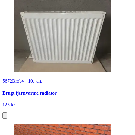
5672
Broby
·
10. jan.
Brugt fjernvarme radiator
125 kr.