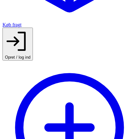
Køb fragt
Opret / log ind