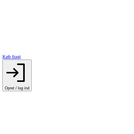
Køb fragt
Opret / log ind