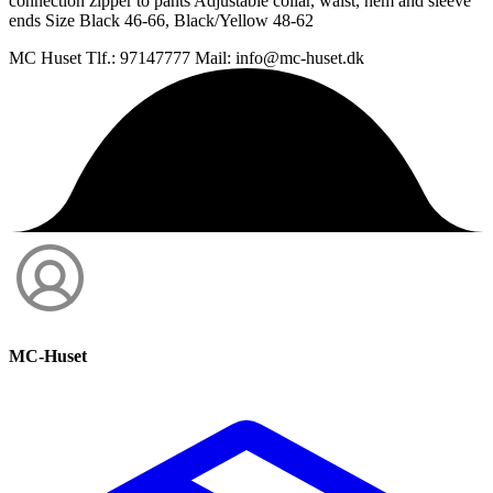
connection zipper to pants Adjustable collar, waist, hem and sleeve
ends Size Black 46-66, Black/Yellow 48-62
MC Huset Tlf.: 97147777 Mail: info@mc-huset.dk
MC-Huset