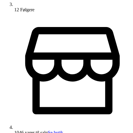
12
Følger
e
1046 varer
til salg
Se butik