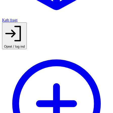
Køb fragt
Opret / log ind