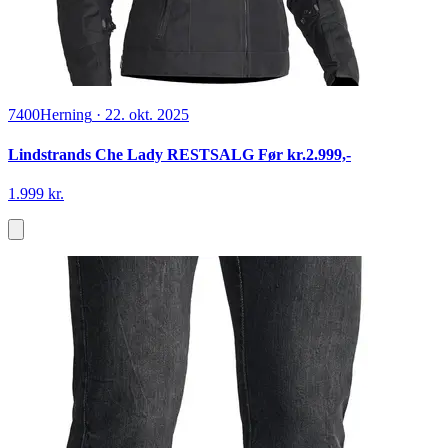
7400
Herning
·
22. okt. 2025
Lindstrands Che Lady RESTSALG Før kr.2.999,-
1.999 kr.