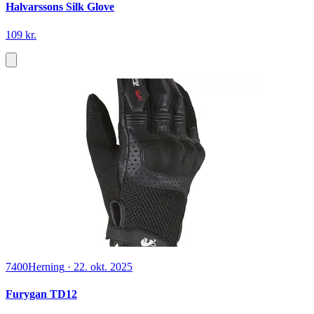
Halvarssons Silk Glove
109 kr.
7400
Herning
·
22. okt. 2025
Furygan TD12