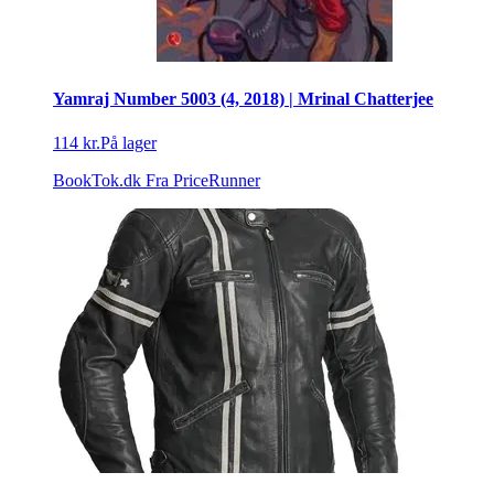
Yamraj Number 5003 (4, 2018) | Mrinal Chatterjee
114 kr.
På lager
BookTok.dk
Fra PriceRunner