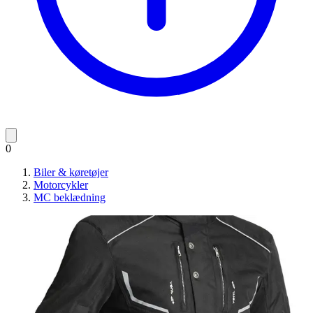
0
Biler & køretøjer
Motorcykler
MC beklædning