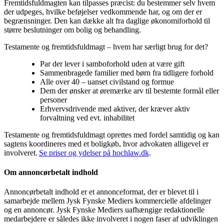
Fremtidsfuldmagten kan tilpasses præcist: du bestemmer selv hvem
der udpeges, hvilke beføjelser vedkommende har, og om der er
begrænsninger. Den kan dække alt fra daglige økonomiforhold til
større beslutninger om bolig og behandling.
Testamente og fremtidsfuldmagt – hvem har særligt brug for det?
Par der lever i samboforhold uden at være gift
Sammenbragede familier med børn fra tidligere forhold
Alle over 40 – uanset civilstand og formue
Dem der ønsker at øremærke arv til bestemte formål eller
personer
Erhvervsdrivende med aktiver, der kræver aktiv
forvaltning ved evt. inhabilitet
Testamente og fremtidsfuldmagt oprettes med fordel samtidig og kan
sagtens koordineres med et boligkøb, hvor advokaten alligevel er
involveret.
Se priser og ydelser på hochlaw.dk
.
Om annoncørbetalt indhold
Annoncørbetalt indhold er et annonceformat, der er blevet til i
samarbejde mellem Jysk Fynske Mediers kommercielle afdelinger
og en annoncør. Jysk Fynske Mediers uafhængige redaktionelle
medarbejdere er således ikke involveret i nogen faser af udviklingen