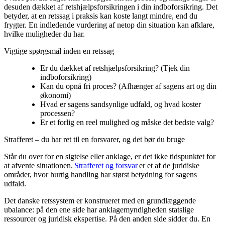
desuden dækket af retshjælpsforsikringen i din indboforsikring. Det
betyder, at en retssag i praksis kan koste langt mindre, end du
frygter. En indledende vurdering af netop din situation kan afklare,
hvilke muligheder du har.
Vigtige spørgsmål inden en retssag
Er du dækket af retshjælpsforsikring? (Tjek din
indboforsikring)
Kan du opnå fri proces? (Afhænger af sagens art og din
økonomi)
Hvad er sagens sandsynlige udfald, og hvad koster
processen?
Er et forlig en reel mulighed og måske det bedste valg?
Strafferet – du har ret til en forsvarer, og det bør du bruge
Står du over for en sigtelse eller anklage, er det ikke tidspunktet for
at afvente situationen.
Strafferet og forsvar
er et af de juridiske
områder, hvor hurtig handling har størst betydning for sagens
udfald.
Det danske retssystem er konstrueret med en grundlæggende
ubalance: på den ene side har anklagemyndigheden statslige
ressourcer og juridisk ekspertise. På den anden side sidder du. En