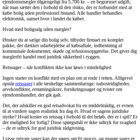
ejendomsmægler tilgængeligt fra 5.700 kr. – en begrænset udgift,
når man sætter den i forhold til den risiko, der er forbundet med at
købe bolig uden professionel bistand. Alle handler behandles
elektronisk, uanset hvor i landet du køber.
Hvad med boligsalg uden mægler?
Ønsker du at sælge din bolig selv, tilbyder firmaet en komplet
pakke, der dækker udarbejdelse af købsaftale, indhentning af
kommunale dokumenter, skøde og refusionsopgørelse. Det giver dig
mæglerfri handel med juridisk sikkerhed i ryggen.
Retssager – når konflikten ikke kan løses i mindelighed
Ingen starter en konflikt med en plan om at ende i retten. Alligevel
opstår
retssager
i alle tænkelige sammenhænge: nabostridigheder,
arvekonflikter, erstatningskrav, forsikringssager og tvister om
ejendomshandler, der gik galt.
Det, der adskiller en god retsadvokat fra en middelmådig, er evnen
til at vurdere sagen realistisk fra dag ét. Hvad er sagens juridiske
styrke? Hvad koster en retssag i forhold til det beløb, der er i spil? Er
der mulighed for forlig? Disse spørgsmål er ikke udtryk for svaghed
– de er udtryk for god juridisk rådgivning.
I visse private sager kan der søges om fri proces, og mange sager er