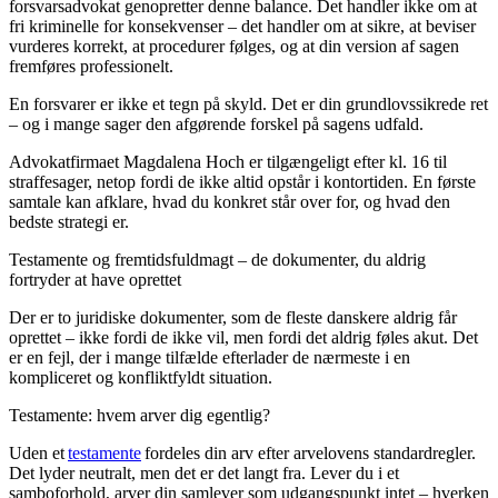
forsvarsadvokat genopretter denne balance. Det handler ikke om at
fri kriminelle for konsekvenser – det handler om at sikre, at beviser
vurderes korrekt, at procedurer følges, og at din version af sagen
fremføres professionelt.
En forsvarer er ikke et tegn på skyld. Det er din grundlovssikrede ret
– og i mange sager den afgørende forskel på sagens udfald.
Advokatfirmaet Magdalena Hoch er tilgængeligt efter kl. 16 til
straffesager, netop fordi de ikke altid opstår i kontortiden. En første
samtale kan afklare, hvad du konkret står over for, og hvad den
bedste strategi er.
Testamente og fremtidsfuldmagt – de dokumenter, du aldrig
fortryder at have oprettet
Der er to juridiske dokumenter, som de fleste danskere aldrig får
oprettet – ikke fordi de ikke vil, men fordi det aldrig føles akut. Det
er en fejl, der i mange tilfælde efterlader de nærmeste i en
kompliceret og konfliktfyldt situation.
Testamente: hvem arver dig egentlig?
Uden et
testamente
fordeles din arv efter arvelovens standardregler.
Det lyder neutralt, men det er det langt fra. Lever du i et
samboforhold, arver din samlever som udgangspunkt intet – hverken