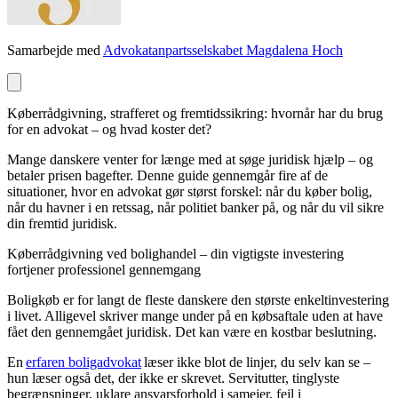
Samarbejde med
Advokatanpartsselskabet Magdalena Hoch
Køberrådgivning, strafferet og fremtidssikring: hvornår har du brug
for en advokat – og hvad koster det?
Mange danskere venter for længe med at søge juridisk hjælp – og
betaler prisen bagefter. Denne guide gennemgår fire af de
situationer, hvor en advokat gør størst forskel: når du køber bolig,
når du havner i en retssag, når politiet banker på, og når du vil sikre
din fremtid juridisk.
Køberrådgivning ved bolighandel – din vigtigste investering
fortjener professionel gennemgang
Boligkøb er for langt de fleste danskere den største enkeltinvestering
i livet. Alligevel skriver mange under på en købsaftale uden at have
fået den gennemgået juridisk. Det kan være en kostbar beslutning.
En
erfaren boligadvokat
læser ikke blot de linjer, du selv kan se –
hun læser også det, der ikke er skrevet. Servitutter, tinglyste
begrænsninger, uklare ansvarsforhold i samejer, fejl i