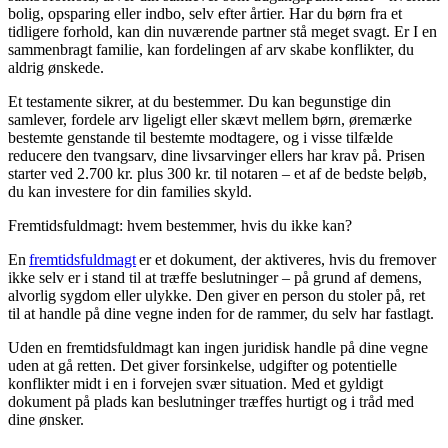
bolig, opsparing eller indbo, selv efter årtier. Har du børn fra et
tidligere forhold, kan din nuværende partner stå meget svagt. Er I en
sammenbragt familie, kan fordelingen af arv skabe konflikter, du
aldrig ønskede.
Et testamente sikrer, at du bestemmer. Du kan begunstige din
samlever, fordele arv ligeligt eller skævt mellem børn, øremærke
bestemte genstande til bestemte modtagere, og i visse tilfælde
reducere den tvangsarv, dine livsarvinger ellers har krav på. Prisen
starter ved 2.700 kr. plus 300 kr. til notaren – et af de bedste beløb,
du kan investere for din families skyld.
Fremtidsfuldmagt: hvem bestemmer, hvis du ikke kan?
En
fremtidsfuldmagt
er et dokument, der aktiveres, hvis du fremover
ikke selv er i stand til at træffe beslutninger – på grund af demens,
alvorlig sygdom eller ulykke. Den giver en person du stoler på, ret
til at handle på dine vegne inden for de rammer, du selv har fastlagt.
Uden en fremtidsfuldmagt kan ingen juridisk handle på dine vegne
uden at gå retten. Det giver forsinkelse, udgifter og potentielle
konflikter midt i en i forvejen svær situation. Med et gyldigt
dokument på plads kan beslutninger træffes hurtigt og i tråd med
dine ønsker.