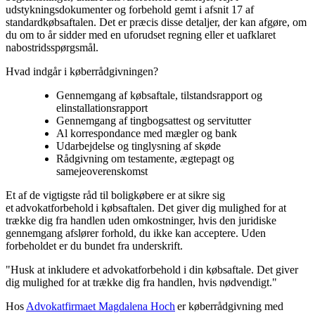
udstykningsdokumenter og forbehold gemt i afsnit 17 af
standardkøbsaftalen. Det er præcis disse detaljer, der kan afgøre, om
du om to år sidder med en uforudset regning eller et uafklaret
nabostridsspørgsmål.
Hvad indgår i køberrådgivningen?
Gennemgang af købsaftale, tilstandsrapport og
elinstallationsrapport
Gennemgang af tingbogsattest og servitutter
Al korrespondance med mægler og bank
Udarbejdelse og tinglysning af skøde
Rådgivning om testamente, ægtepagt og
samejeoverenskomst
Et af de vigtigste råd til boligkøbere er at sikre sig
et advokatforbehold i købsaftalen. Det giver dig mulighed for at
trække dig fra handlen uden omkostninger, hvis den juridiske
gennemgang afslører forhold, du ikke kan acceptere. Uden
forbeholdet er du bundet fra underskrift.
"Husk at inkludere et advokatforbehold i din købsaftale. Det giver
dig mulighed for at trække dig fra handlen, hvis nødvendigt."
Hos
Advokatfirmaet Magdalena Hoch
er køberrådgivning med