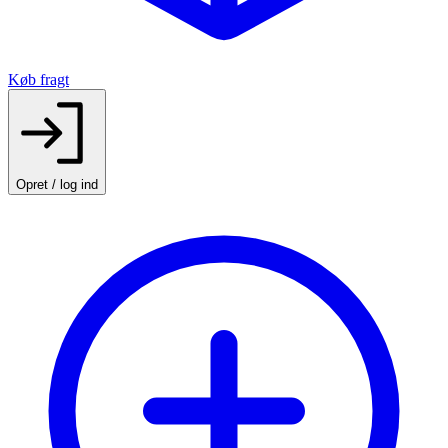
Køb fragt
Opret / log ind