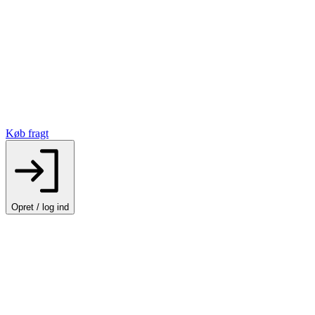
Køb fragt
Opret / log ind