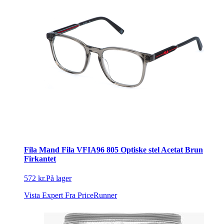
Fila Mand Fila VFIA96 805 Optiske stel Acetat Brun
Firkantet
572 kr.
På lager
Vista Expert
Fra PriceRunner