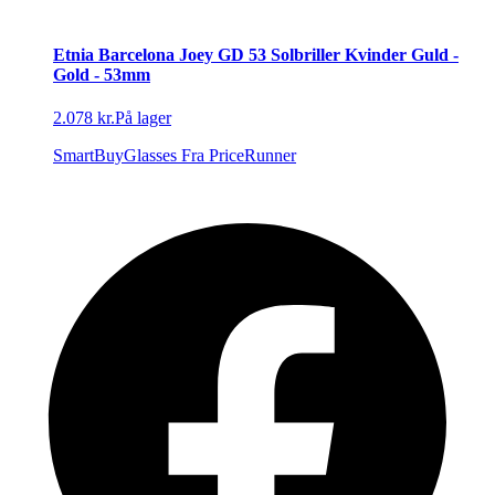
Etnia Barcelona Joey GD 53 Solbriller Kvinder Guld -
Gold - 53mm
2.078 kr.
På lager
SmartBuyGlasses
Fra PriceRunner