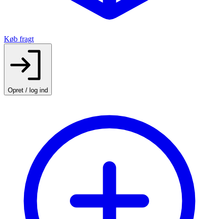
Køb fragt
Opret / log ind