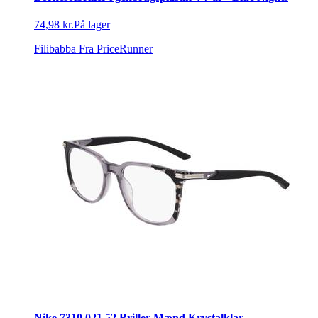
74,98 kr.
På lager
Filibabba
Fra PriceRunner
Nike 7310 021 52 Briller Mænd Krystalklar -