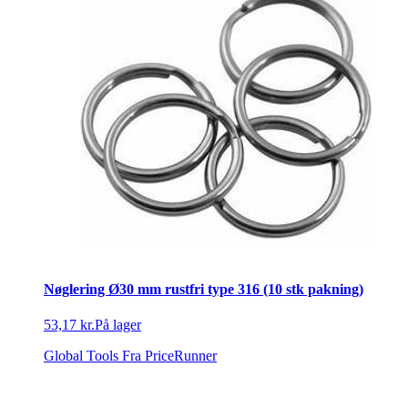
Nøglering Ø30 mm rustfri type 316 (10 stk pakning)
53,17 kr.
På lager
Global Tools
Fra PriceRunner