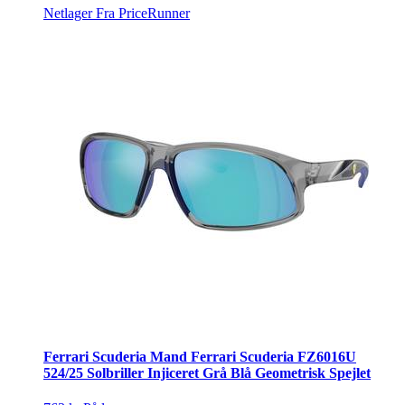
Netlager
Fra PriceRunner
Ferrari Scuderia Mand Ferrari Scuderia FZ6016U
524/25 Solbriller Injiceret Grå Blå Geometrisk Spejlet