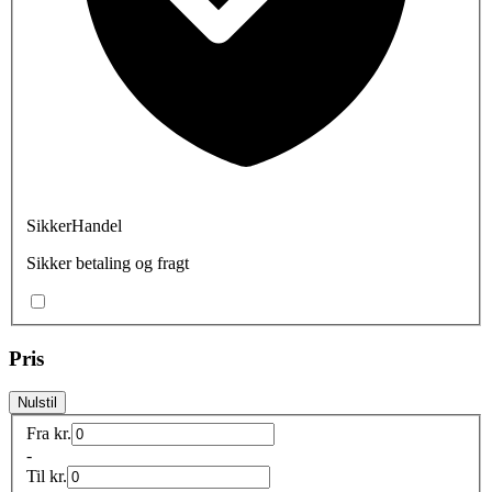
SikkerHandel
Sikker betaling og fragt
Pris
Nulstil
Fra
kr.
-
Til
kr.