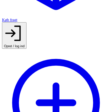
Køb fragt
Opret / log ind