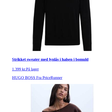
Strikket sweater med lynlås i halsen i bomuld
1.399 kr.
På lager
HUGO BOSS
Fra PriceRunner