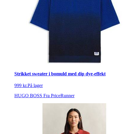
Strikket sweater i bomuld med dip dye-effekt
999 kr.
På lager
HUGO BOSS
Fra PriceRunner