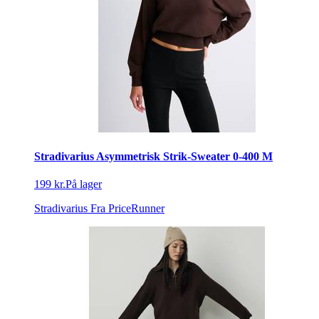
Stradivarius Asymmetrisk Strik-Sweater 0-400 M
199 kr.
På lager
Stradivarius
Fra PriceRunner