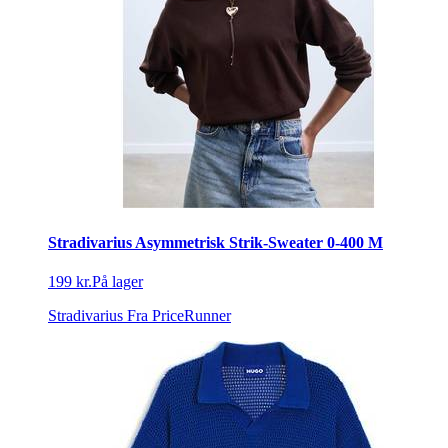
Stradivarius Asymmetrisk Strik-Sweater 0-400 M
199 kr.
På lager
Stradivarius
Fra PriceRunner