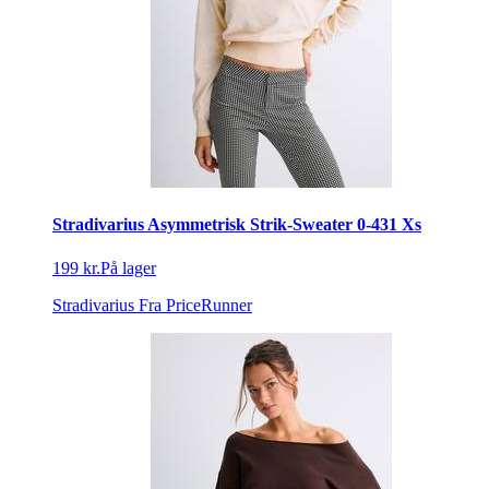
Stradivarius Asymmetrisk Strik-Sweater 0-431 Xs
199 kr.
På lager
Stradivarius
Fra PriceRunner