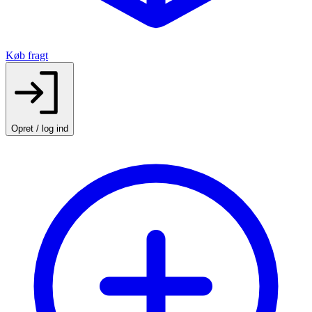
Køb fragt
Opret / log ind