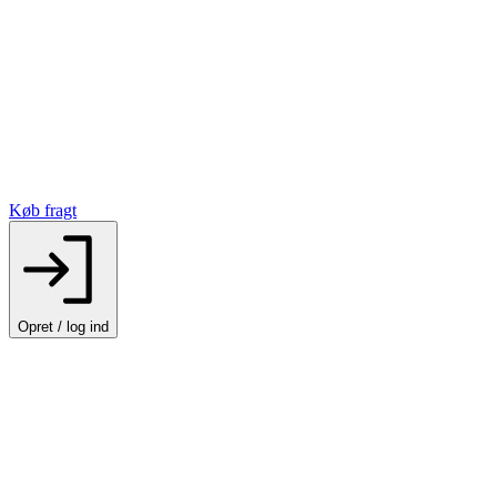
Køb fragt
Opret / log ind