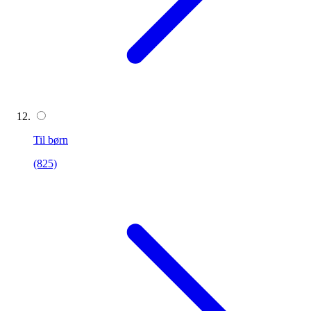
Til børn
(825)