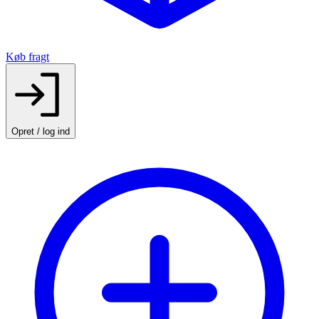
Køb fragt
Opret / log ind