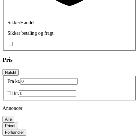
SikkerHandel
Sikker betaling og fragt
Pris
Nulstil
Fra
kr.
-
Til
kr.
Annoncør
Alle
Privat
Forhandler