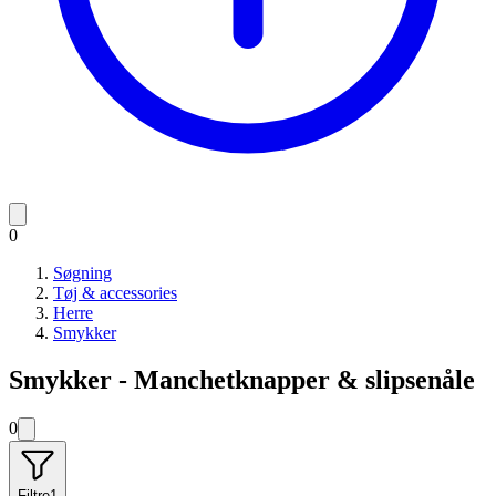
0
Søgning
Tøj & accessories
Herre
Smykker
Smykker - Manchetknapper & slipsenåle
0
Filtre
1