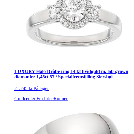
LUXURY Halo Dråbe ring 14 kt hvidguld m. lab-grown
diamanter 1,45ct 57 / Specialfremstilling Siersbøl
21.245 kr.
På lager
Guldcenter
Fra PriceRunner