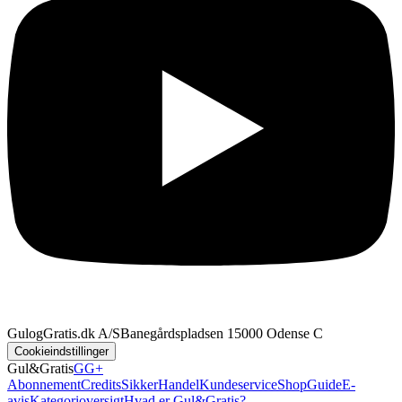
GulogGratis.dk A/S
Banegårdspladsen 1
5000 Odense C
Cookieindstillinger
Gul&Gratis
GG+
Abonnement
Credits
SikkerHandel
Kundeservice
Shop
Guide
E-
avis
Kategorioversigt
Hvad er Gul&Gratis?