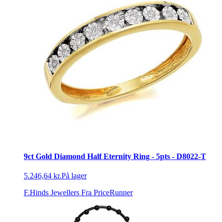
9ct Gold Diamond Half Eternity Ring - 5pts - D8022-T
5.246,64 kr.
På lager
F.Hinds Jewellers
Fra PriceRunner