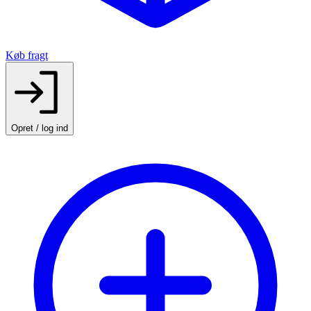
Køb fragt
Opret / log ind