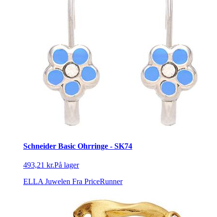
Schneider Basic Ohrringe - SK74
493,21 kr.
På lager
ELLA Juwelen
Fra PriceRunner