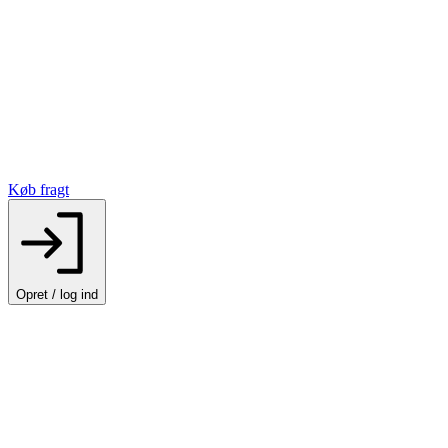
Køb fragt
Opret / log ind