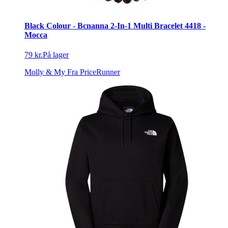
Black Colour - Bcnanna 2-In-1 Multi Bracelet 4418 -
Mocca
79 kr.
På lager
Molly & My
Fra PriceRunner