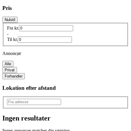
Pris
Nulstil
Fra
kr.
-
Til
kr.
Annoncør
Alle
Privat
Forhandler
Lokation efter afstand
Ingen resultater
Produkttype
:
Ingen annoncer matcher din søgning.
Tunika