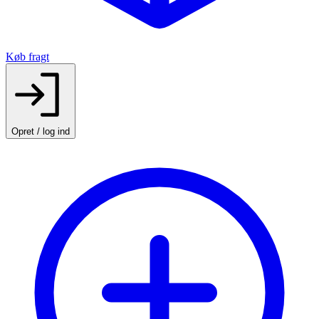
Køb fragt
Opret / log ind