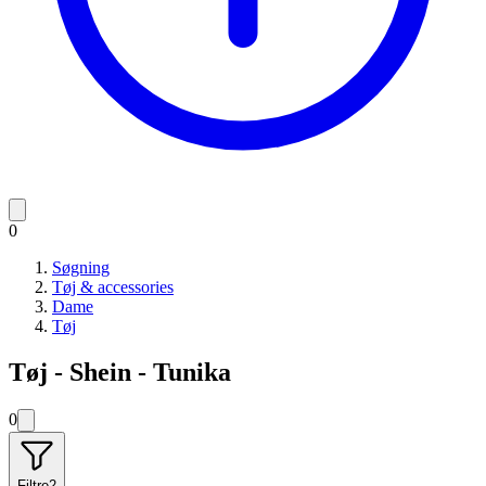
0
Søgning
Tøj & accessories
Dame
Tøj
Tøj - Shein - Tunika
0
Filtre
2