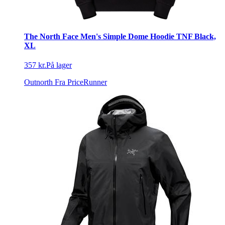
The North Face Men's Simple Dome Hoodie TNF Black,
XL
357 kr.
På lager
Outnorth
Fra PriceRunner