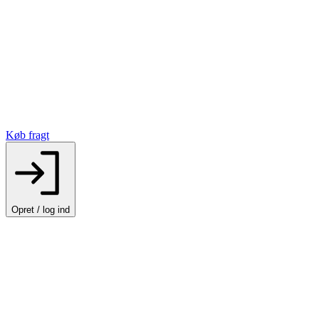
Køb fragt
Opret / log ind