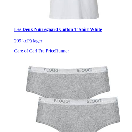
Les Deux Nørregaard Cotton T-Shirt White
299 kr.
På lager
Care of Carl
Fra PriceRunner