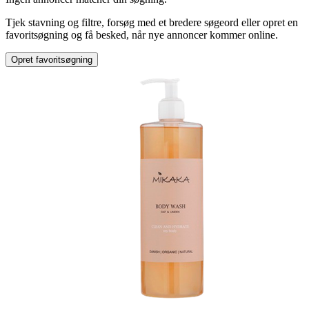
Tjek stavning og filtre, forsøg med et bredere søgeord eller opret en
Mærke
:
favoritsøgning og få besked, når nye annoncer kommer online.
Mads Nørgaard
Opret favoritsøgning