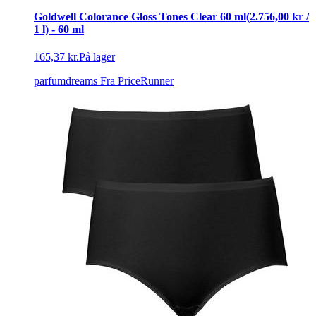
Goldwell Colorance Gloss Tones Clear 60 ml(2.756,00 kr /
1 l) - 60 ml
165,37 kr.
På lager
parfumdreams
Fra PriceRunner