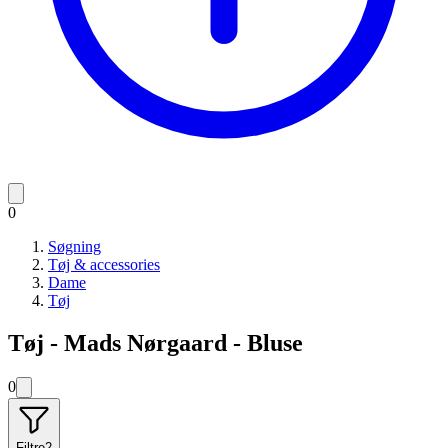
0
Søgning
Tøj & accessories
Dame
Tøj
Tøj - Mads Nørgaard - Bluse
0
Filtre
2