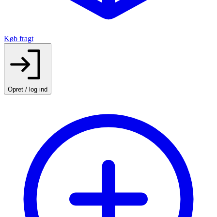
Køb fragt
Opret / log ind