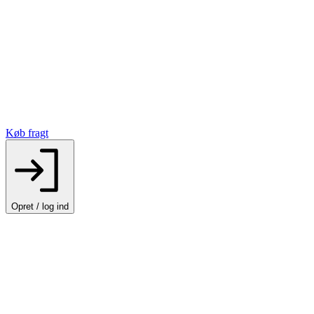
Køb fragt
Opret / log ind