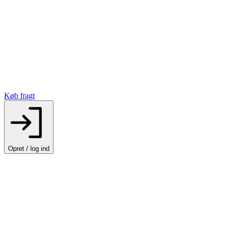
Køb fragt
Opret / log ind