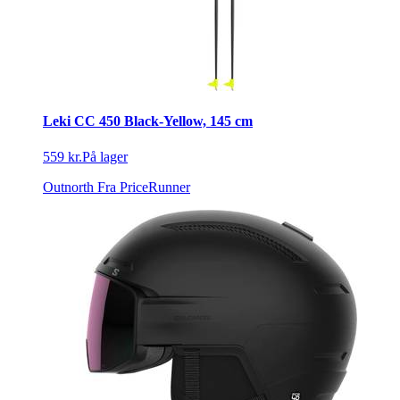
Leki CC 450 Black-Yellow, 145 cm
559 kr.
På lager
Outnorth
Fra PriceRunner