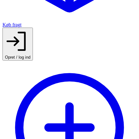
Køb fragt
Opret / log ind