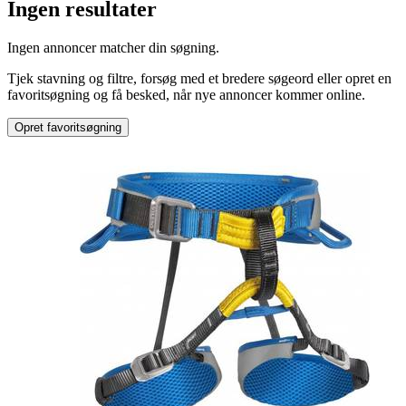
Ingen resultater
Produkttype
:
Ingen annoncer matcher din søgning.
Beklædning
Tjek stavning og filtre, forsøg med et bredere søgeord eller opret en
Type
:
favoritsøgning og få besked, når nye annoncer kommer online.
Hjelme
Opret favoritsøgning