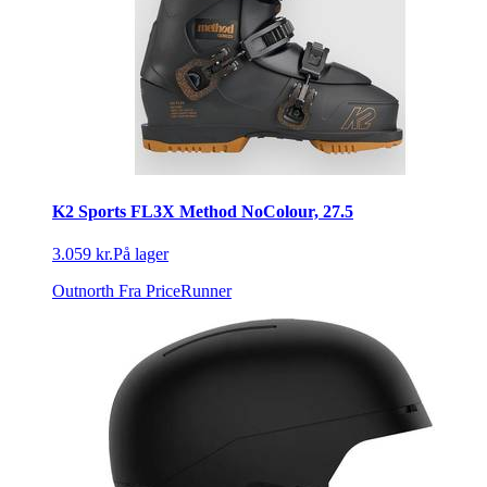
K2 Sports FL3X Method NoColour, 27.5
3.059 kr.
På lager
Outnorth
Fra PriceRunner