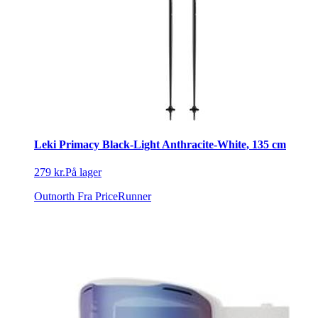
Leki Primacy Black-Light Anthracite-White, 135 cm
279 kr.
På lager
Outnorth
Fra PriceRunner