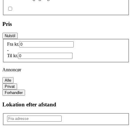
Pris
Nulstil
Fra
kr.
-
Til
kr.
Annoncør
Alle
Privat
Forhandler
Lokation efter afstand