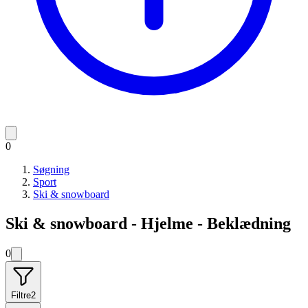
0
Søgning
Sport
Ski & snowboard
Ski & snowboard - Hjelme - Beklædning
0
Filtre
2