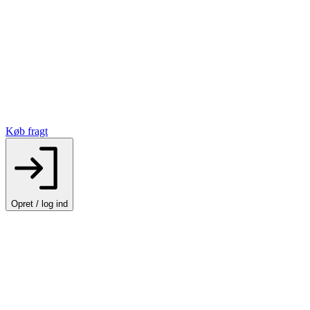
Køb fragt
Opret / log ind