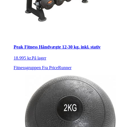
Peak Fitness Håndvægte 12-30 kg. inkl. stativ
18.995 kr.
På lager
Fitnessgruppen
Fra PriceRunner