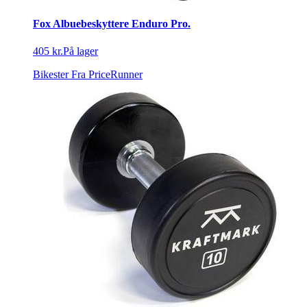
Fox Albuebeskyttere Enduro Pro.
405 kr.
På lager
Bikester
Fra PriceRunner