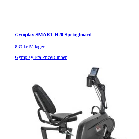
Gymplay SMART H20 Springboard
839 kr.
På lager
Gymplay
Fra PriceRunner