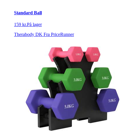
Standard Ball
159 kr.
På lager
Therabody DK
Fra PriceRunner