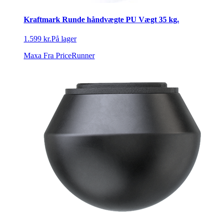
Kraftmark Runde håndvægte PU Vægt 35 kg.
1.599 kr.
På lager
Maxa
Fra PriceRunner