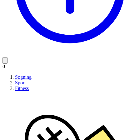
0
Søgning
Sport
Fitness