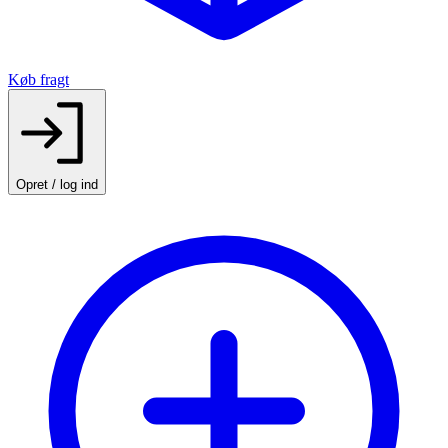
Køb fragt
Opret / log ind