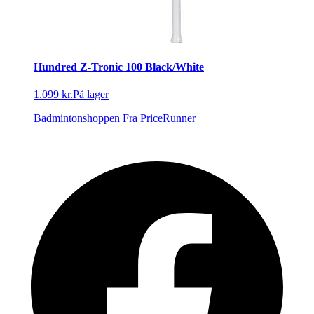
Hundred Z-Tronic 100 Black/White
1.099 kr.
På lager
Badmintonshoppen
Fra PriceRunner