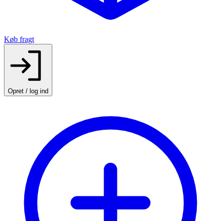
Køb fragt
Opret / log ind