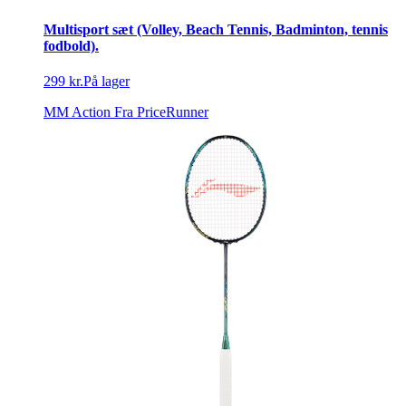
Multisport sæt (Volley, Beach Tennis, Badminton, tennis
fodbold).
299 kr.
På lager
MM Action
Fra PriceRunner