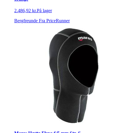
2.486,92 kr.
På lager
Bergfreunde
Fra PriceRunner