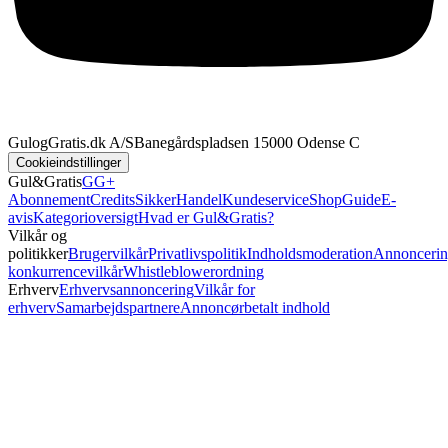
GulogGratis.dk A/S
Banegårdspladsen 1
5000 Odense C
Cookieindstillinger
Gul&Gratis
GG+
Abonnement
Credits
SikkerHandel
Kundeservice
Shop
Guide
E-
avis
Kategorioversigt
Hvad er Gul&Gratis?
Vilkår og
politikker
Brugervilkår
Privatlivspolitik
Indholdsmoderation
Annoncerin
konkurrencevilkår
Whistleblowerordning
Erhverv
Erhvervsannoncering
Vilkår for
erhverv
Samarbejdspartnere
Annoncørbetalt indhold