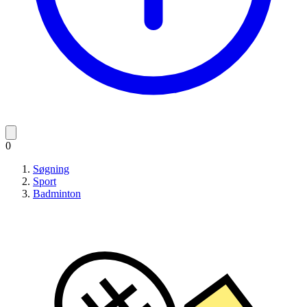
0
Søgning
Sport
Badminton