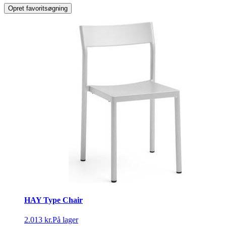
Opret favoritsøgning
HAY Type Chair
2.013 kr.
På lager