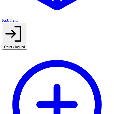
Køb fragt
Opret / log ind