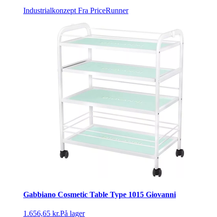
Industrialkonzept
Fra PriceRunner
Gabbiano Cosmetic Table Type 1015 Giovanni
1.656,65 kr.
På lager