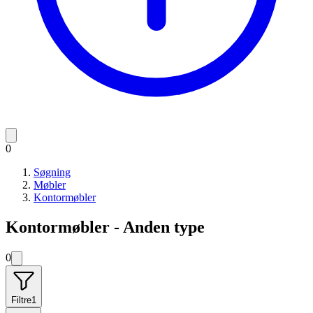
0
Søgning
Møbler
Kontormøbler
Kontormøbler - Anden type
0
Filtre
1